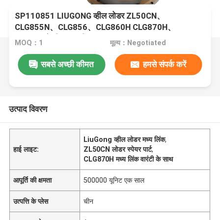
SP110851 LIUGONG व्हील लोडर ZL50CN、
CLG855N、CLG856、CLG860H CLG870H、
CLG888 के लिए मध्य लिंक
MOQ：1
मूल्य：Negotiated
सबसे अच्छी कीमत
हमसे संपर्क करें
उत्पाद विवरण
LiuGong व्हील लोडर मध्य लिंक
,
हाई लाइट:
ZL50CN लोडर स्पेयर पार्ट
,
CLG870H मध्य लिंक वारंटी के साथ
आपूर्ति की क्षमता
500000 यूनिट एक साल
उत्पत्ति के प्लेस
चीन