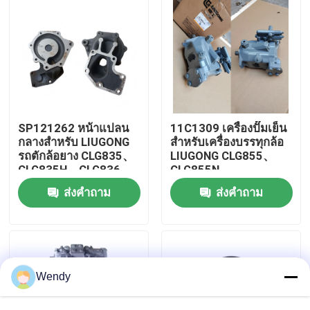
CLG870H、CLG888、
CLG890H
เกี่ยวกับเรา
ทัวร์โรงงาน
ควบคุมคุณภาพ
SP121262 หน้าแปลน
11C1309 เครื่องปั๊มเย็น
กลางสำหรับ LIUGONG
สําหรับเครื่องบรรทุกล้อ
รถตักล้อยาง CLG835、
LIUGONG CLG855、
CLG835H、CLG836、
CLG855N、
ติดต่อเรา
CLG836H、ZL30E、
CLG855H、CLG856、
ส่งคำถาม
ส่งคำถาม
CLG855、CLG862H、
CLG850H、CLG860H
CLG870H
ข่าว
กรณี
Wendy
บล็อก