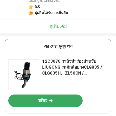
Guangxi, China ,จีน
5.0
ผู้ผลิตได้รับการยืนยัน
ดูเพิ่มเติม
এর সেরা মূল্য পান
12C3078 วาล์วนำร่องสำหรับ
LIUGONG รถตักล้อยางCLG835 /
CLG835H、ZL50CN /
CLG50CN、CLG855 / CLG855N /
CLG855H、CLG856 / CLG856H
চালিয়ে