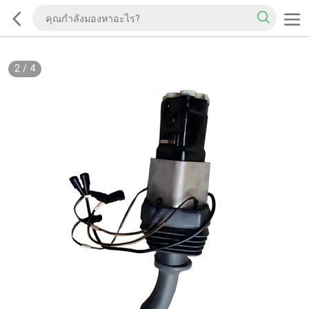
2
/
4