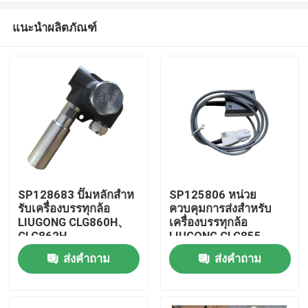
แนะนำผลิตภัณฑ์
SP128683 ปั๊มหลักสําห
SP125806 หน่วย
รับเครื่องบรรทุกล้อ
ควบคุมการส่งสําหรับ
บ้าน
LIUGONG CLG860H、
เครื่องบรรทุกล้อ
CLG862H、
LIUGONG CLG855、
CLG862N、
CLG856、CLG850H、
ส่งคำถาม
ส่งคำถาม
สินค้า
CLG870H、CLG888、
ZL50CN、ZL50CNX、
CLG890H、ZL50CN、
CLG860H、
ZL50CNX
CLG862H、
วิดีโอ
CLG862N、