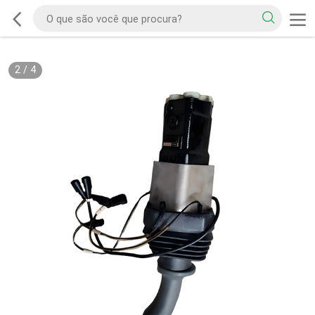
2
/
4