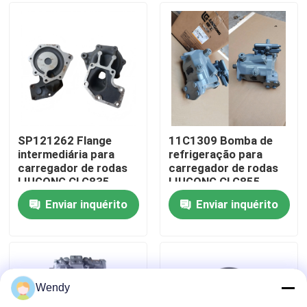
ZL50CNX
CLG862H、
CLG862N、
CLG870H、CLG888、
Sobre nós
CLG890H
Excursão da fábrica
Controle da qualidade
SP121262 Flange
11C1309 Bomba de
intermediária para
refrigeração para
carregador de rodas
carregador de rodas
Contacte-nos
LIUGONG CLG835、
LIUGONG CLG855、
CLG835H、CLG836、
CLG855N、
Enviar inquérito
Enviar inquérito
CLG836H、ZL30E、
CLG855H、CLG856、
Notícia
CLG855、CLG862H、
CLG850H、CLG860H
CLG870H
Casos
Wendy
Blogue