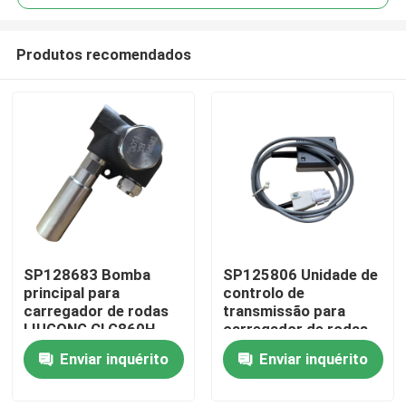
Produtos recomendados
SP128683 Bomba
SP125806 Unidade de
Casa
principal para
controlo de
carregador de rodas
transmissão para
LIUGONG CLG860H、
carregador de rodas
Produtos
CLG862H、
LIUGONG CLG855、
Enviar inquérito
Enviar inquérito
CLG862N、
CLG856、CLG850H、
CLG870H、CLG888、
ZL50CN、ZL50CNX、
Vídeos
CLG890H、ZL50CN、
CLG860H、