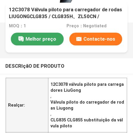
12C3078 Válvula piloto para carregador de rodas
LIUGONGCLG835 / CLG835H、ZL50CN /
CLG50CN、CLG855 / CLG855N / CLG855H、
MOQ：1
Preço：Negotiated
CLG856 / CLG856H
Melhor preço
Contacte-nos
DESCRIçãO DE PRODUTO
12C3078 válvula piloto para carrega
dores LiuGong
,
Válvula piloto do carregador de rod
Realçar:
as Liugong
,
CLG835 CLG855 substituição da vál
vula piloto