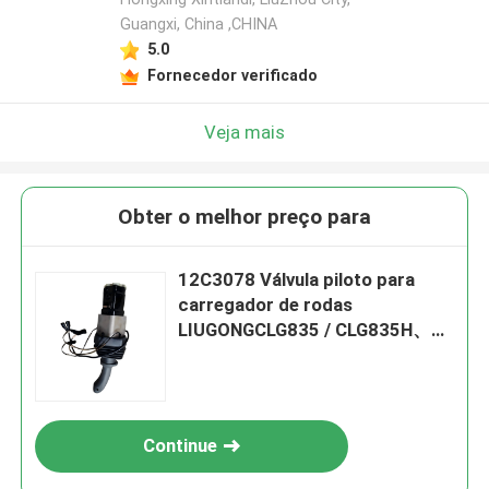
Guangxi, China ,CHINA
5.0
Fornecedor verificado
Veja mais
Obter o melhor preço para
12C3078 Válvula piloto para
carregador de rodas
LIUGONGCLG835 / CLG835H、
ZL50CN / CLG50CN、CLG855 /
CLG855N / CLG855H、CLG856 /
CLG856H
Continue