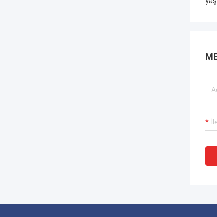
yaş
ME