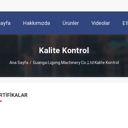
Sayfa
Hakkımızda
Ürünler
Videolar
Et
Kalite Kontrol
Ana Sayfa
/
Guangxi Ligong Machinery Co.,Ltd Kalite Kontrol
RTIFIKALAR