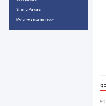
Shantui Parçaları
Motor ve şanzıman assy
QC
Pro