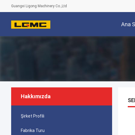
Guangxi Ligong Machinery Co.,Ltd
Ana 
Hakkımızda
SE
Şirket Profili
Fabrika Turu