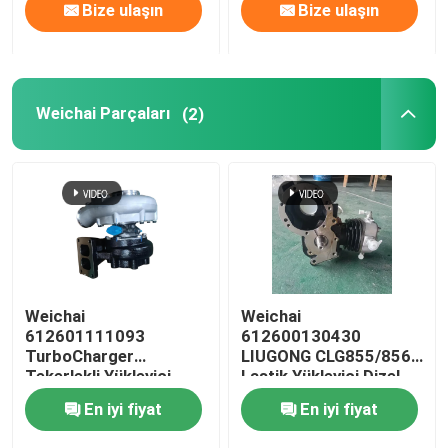
Bize ulaşın
Bize ulaşın
Weichai Parçaları
(2)
Weichai
Weichai
612601111093
612600130430
TurboCharger
LIUGONG CLG855/856
Tekerlekli Yükleyici
Lastik Yükleyici Dizel
CLG856H, CLG862H,
Motor WP12, WD12,
En iyi fiyat
En iyi fiyat
LG953, LG956, L956F,
WD615, WP10 için
LW500FV, LW500HV,
Hava Kompresörü