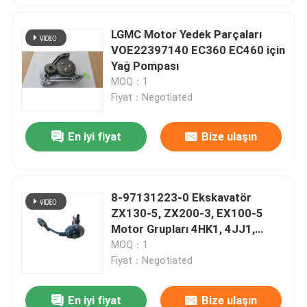
LGMC Motor Yedek Parçaları
VOE22397140 EC360 EC460 için
Yağ Pompası
MOQ：1
Fiyat：Negotiated
En iyi fiyat
Bize ulaşın
8-97131223-0 Ekskavatör
ZX130-5, ZX200-3, EX100-5
Motor Grupları 4HK1, 4JJ1,
6WG1 için Yağ Seviye Sensörü
MOQ：1
Fiyat：Negotiated
En iyi fiyat
Bize ulaşın