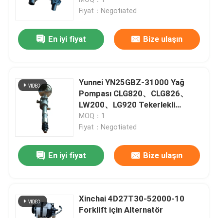
Forklift CPCD30、CPCD35、
Fiyat：Negotiated
A30
Bir teklif isteği
En iyi fiyat
Bize ulaşın
Liugong Yedek Parçaları
Yunnei YN25GBZ-31000 Yağ
ZF iletim parçaları
Pompası CLG820、CLG826、
LW200、LG920 Tekerlekli
Yükleyici ve CPCD30、H2000、
MOQ：1
CUMMINS motor Parçaları
K30 Forklift için
Fiyat：Negotiated
Diğer bant parçaları
En iyi fiyat
Bize ulaşın
Weichai Parçaları
Xinchai 4D27T30-52000-10
Forklift için Alternatör
XCMG parçaları