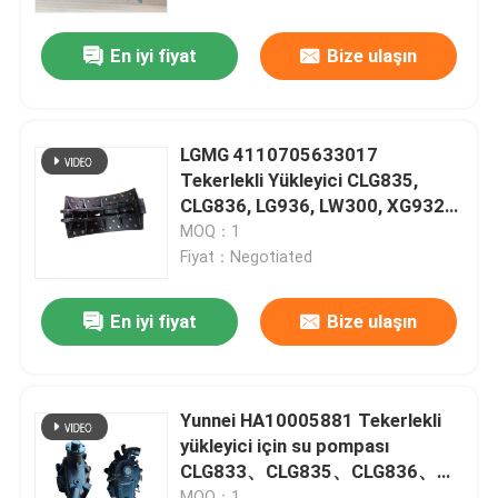
En iyi fiyat
Bize ulaşın
Hakkımızda
Fabrika turu
LGMG 4110705633017
Tekerlekli Yükleyici CLG835,
Kalite kontrol
CLG836, LG936, LW300, XG932
için Fren Pabucu
MOQ：1
Fiyat：Negotiated
Bize Ulaşın
En iyi fiyat
Bize ulaşın
Haberler
Vakalar
Yunnei HA10005881 Tekerlekli
yükleyici için su pompası
CLG833、CLG835、CLG836、
Blog
CLG842、CLG855、CLG856
MOQ：1