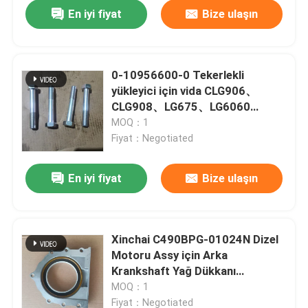
En iyi fiyat
Bize ulaşın
0-10956600-0 Tekerlekli
yükleyici için vida CLG906、
CLG908、LG675、LG6060
Ekskavatör EX60、EX70 Motor
MOQ：1
4JB1、4JG1
Fiyat：Negotiated
En iyi fiyat
Bize ulaşın
Ev
Xinchai C490BPG-01024N Dizel
Motoru Assy için Arka
Ürünler
Krankshaft Yağ Dükkanı
C490BPG、4D27G31、
MOQ：1
495BPG、498
videolar
Fiyat：Negotiated