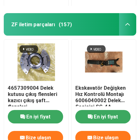
ZF iletim parçaları
(157)
4657309004 Delek
Ekskavatör Değişken
kutusu çıkış flensleri
Hız Kontrolü Montajı
kazıcı çıkış şaft
6006040002 Delek
flensleri
Seçicisi SG-4A
En iyi fiyat
En iyi fiyat
Bize ulaşın
Bize ulaşın