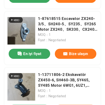
1-87618515 Excavator ZX240-
3/5、SH240-5、SY235、SY265
Motor ZX240、SK330、CX240
için Giriş Valvu Salkım kolu
MOQ：1
Fiyat：Negotiated
En iyi fiyat
Bize ulaşın
1-13711806-2 Ekskavatör
ZX450-6, SH460-3B, SY465,
SY485 Motor 6WG1, 6UZ1,
6WF1, 6WA1 için Termostat
MOQ：1
Kapağı
Fiyat：Negotiated