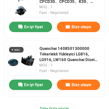
CPCD30、CPCD35、K30、
FD30、FD35、LG30DT
MOQ：1
SDLG parçaları
Fiyat：Negotiated
En iyi fiyat
Bize ulaşın
Shantui Parçaları
Motor ve şanzıman assy
Quanchai 1408501300000
Tekerlekli Yükleyici LG816,
LG916, LW160 Quanchai Dizel
Motor Grubu QC485, QC485Q,
MOQ：1
QC485ZLQ, QC485ZQ için Yağ
Fiyat：Negotiated
Pompası
En iyi fiyat
Bize ulaşın
Daha fazla göster