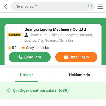
Guangxi Ligong Machinery Co.,Ltd
Room 517, Building 5, Hongxing Xintiandi,
LiuZhou City, Guangxi, China,Çin
5.0
Onaylı tedarikçi
Şimdi ara
Bize ulaşın
Ürünler
Hakkımızda
Çin Diğer bant parçaları
(639)