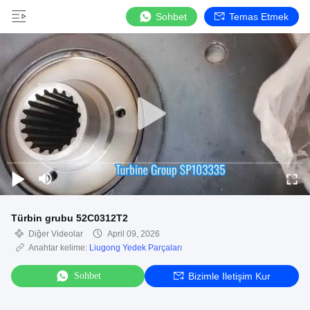
Sohbet
Temas Etmek
Türbin grubu 52C0312T2
Diğer Videolar
April 09, 2026
Anahtar kelime:
Liugong Yedek Parçaları
Sohbet
Bizimle Iletişim Kur