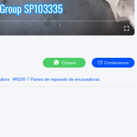
Chatea
Contáctenos
adora
#
R200-7 Partes de repuesto de excavadoras