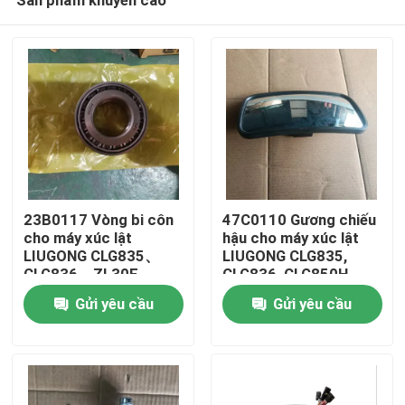
23B0117 Vòng bi côn
47C0110 Gương chiếu
cho máy xúc lật
hậu cho máy xúc lật
LIUGONG CLG835、
LIUGONG CLG835,
CLG836、ZL30E、
CLG836, CLG850H,
Trang chủ
CLG842、ZL50CN、
CLG855N, CLG856,
Gửi yêu cầu
Gửi yêu cầu
CLG855、CLG862
CLG870H
Các sản phẩm
Video