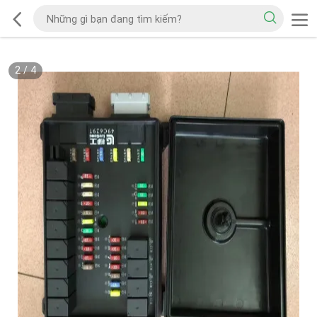
2
/
4