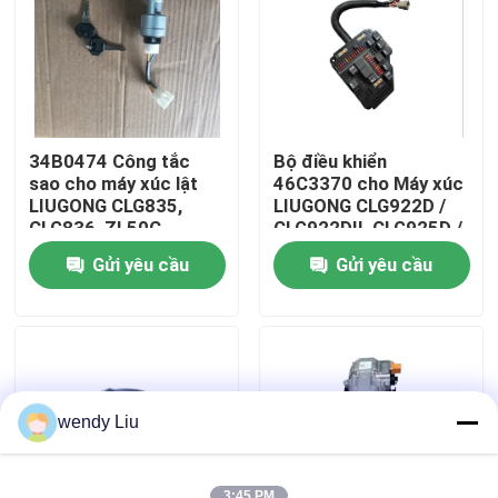
Về chúng tôi
Tham quan nhà máy
34B0474 Công tắc
Bộ điều khiển
sao cho máy xúc lật
46C3370 cho Máy xúc
Kiểm soát chất lượng
LIUGONG CLG835,
LIUGONG CLG922D /
CLG836, ZL50C,
CLG922DII, CLG925D /
ZL50CN Xe nâng
CLG925DII, CLG920D,
Gửi yêu cầu
Gửi yêu cầu
CPCD20, CPCD25,
CLG923D
Liên hệ chúng tôi
CPD20, CPD25
Tin tức
Các trường hợp
wendy Liu
Blog
3:45 PM