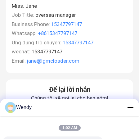
Miss. Jane
Job Title:
oversea manager
Business Phone:
15347797147
Whatsapp:
+8615347797147
Ứng dụng trò chuyện:
15347797147
wechat:
15347797147
Email:
jane@lgmcloader.com
Để lại lời nhắn
Chúng tôi sẽ gọi lại cho bạn sớm!
Wendy
1:02 AM