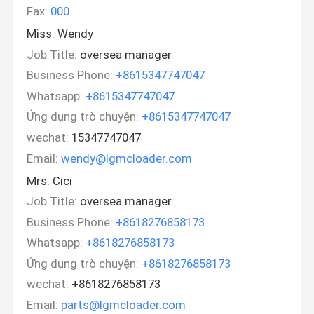
Fax:
000
Miss. Wendy
Job Title:
oversea manager
Business Phone:
+8615347747047
Whatsapp:
+8615347747047
Ứng dụng trò chuyện:
+8615347747047
wechat:
15347747047
Email:
wendy@lgmcloader.com
Mrs. Cici
Job Title:
oversea manager
Business Phone:
+8618276858173
Whatsapp:
+8618276858173
Ứng dụng trò chuyện:
+8618276858173
wechat:
+8618276858173
Email:
parts@lgmcloader.com