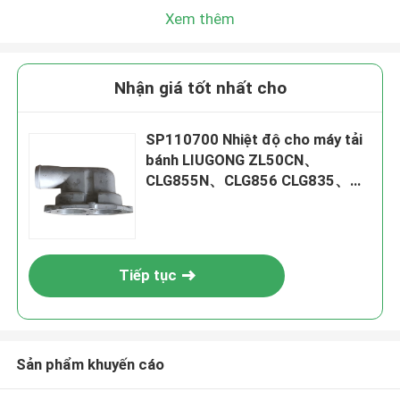
Xem thêm
Nhận giá tốt nhất cho
SP110700 Nhiệt độ cho máy tải
bánh LIUGONG ZL50CN、
CLG855N、CLG856 CLG835、
CLG836 Máy đào CLG920E、
CLG925E
Tiếp tục
Sản phẩm khuyến cáo