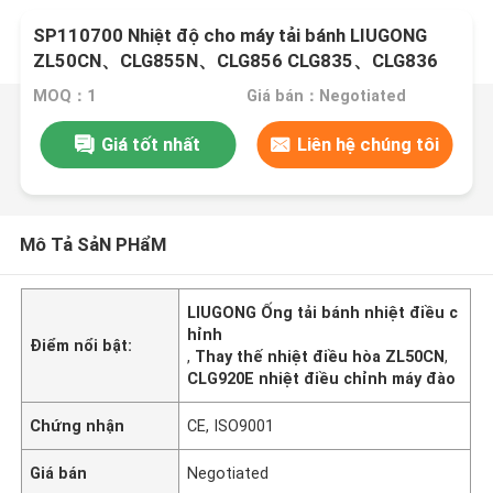
SP110700 Nhiệt độ cho máy tải bánh LIUGONG
ZL50CN、CLG855N、CLG856 CLG835、CLG836
Máy đào CLG920E、CLG925E
MOQ：1
Giá bán：Negotiated
Giá tốt nhất
Liên hệ chúng tôi
Mô Tả SảN PHẩM
LIUGONG Ống tải bánh nhiệt điều c
hỉnh
Điểm nổi bật:
,
Thay thế nhiệt điều hòa ZL50CN
,
CLG920E nhiệt điều chỉnh máy đào
Chứng nhận
CE, ISO9001
Giá bán
Negotiated