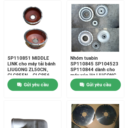
SP110851 MIDDLE
Nhóm tuabin
LINK cho máy tải bánh
SP110845 SP104523
LIUGONG ZL50CN、
SP110844 dành cho
CLG855N、CLG856、
máy xúc lật LIUGONG
CLG860H CLG870H、
CLG835、CLG836、
Gửi yêu cầu
Gửi yêu cầu
CLG888
ZL50CN ZL30E
Trang chủ
CLG888、CLG890
Các sản phẩm
Video