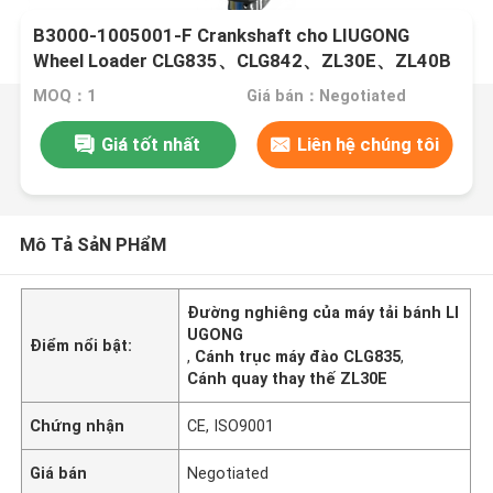
B3000-1005001-F Crankshaft cho LIUGONG
Wheel Loader CLG835、CLG842、ZL30E、ZL40B
Excavator CLG915C、CLG920D、CLG922D
MOQ：1
Giá bán：Negotiated
Giá tốt nhất
Liên hệ chúng tôi
Mô Tả SảN PHẩM
Đường nghiêng của máy tải bánh LI
UGONG
Điểm nổi bật:
,
Cánh trục máy đào CLG835
,
Cánh quay thay thế ZL30E
Chứng nhận
CE, ISO9001
Giá bán
Negotiated