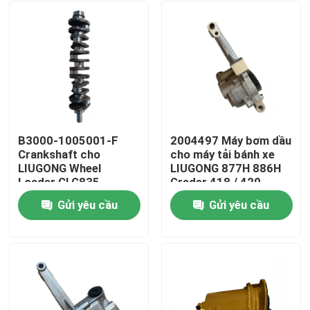
B3000-1005001-F
2004497 Máy bơm dầu
Crankshaft cho
cho máy tải bánh xe
LIUGONG Wheel
LIUGONG 877H 886H
Loader CLG835、
Grader 418 / 420
CLG842、ZL30E、
Động cơ 3116 / 3126 /
Gửi yêu cầu
Gửi yêu cầu
ZL40B Excavator
3126B
Trang chủ
CLG915C、
CLG920D、CLG922D
Các sản phẩm
Video