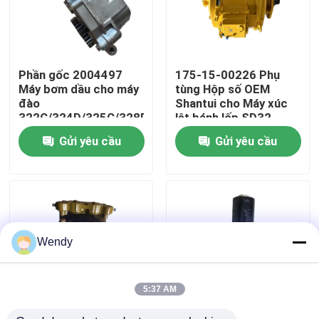
Về chúng tôi
Phần gốc 2004497
175-15-00226 Phụ
Tham quan nhà máy
Máy bơm dầu cho máy
tùng Hộp số OEM
đào
Shantui cho Máy xúc
322C/324D/325C/328D/M325D
lật bánh lốp SD32
Kiểm soát chất lượng
Động cơ
Gửi yêu cầu
Gửi yêu cầu
3116/3126/3126B/3126E
Liên hệ chúng tôi
Tin tức
Wendy
Các trường hợp
5:37 AM
Blog