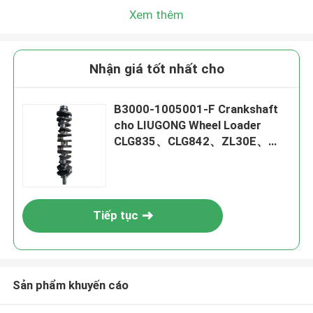
Xem thêm
Nhận giá tốt nhất cho
B3000-1005001-F Crankshaft
cho LIUGONG Wheel Loader
CLG835、CLG842、ZL30E、
ZL40B Excavator CLG915C、
CLG920D、CLG922D
Tiếp tục
Sản phẩm khuyến cáo