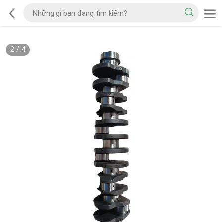
2
/
4