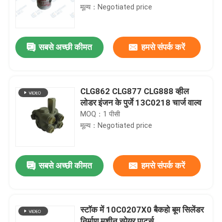
मूल्य：Negotiated price
सबसे अच्छी कीमत
हमसे संपर्क करें
CLG862 CLG877 CLG888 व्हील
लोडर इंजन के पुर्जे 13C0218 चार्ज वाल्व
MOQ：1 पीसी
मूल्य：Negotiated price
सबसे अच्छी कीमत
हमसे संपर्क करें
स्टॉक में 10C0207X0 बैकहो बूम सिलेंडर
निर्माण मशीन स्पेयर पार्ट्स