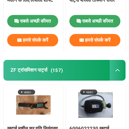
मशीन के लिए लचीला शाफ्ट
पार्ट्स परिवेश तापमान सेंसर
एसडीएलजी भागों
सबसे अच्छी कीमत
सबसे अच्छी कीमत
शांतुई पार्ट्स
हमसे संपर्क करें
हमसे संपर्क करें
इंजन और ट्रांसमिशन एसी
ZF ट्रांसमिशन पार्ट्स
(157)
खुदाई मशीन चर गति नियंत्रण
6006022230 खुदाई