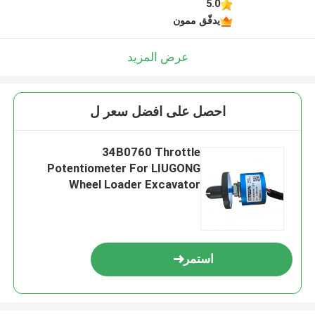
5.0
يدقّق ممون
عرض المزيد
احصل على افضل سعر ل
34B0760 Throttle
Potentiometer For LIUGONG
Wheel Loader Excavator
CLG915E CLG920E CLG933E
CLG948E / 950E / 952E
استمر