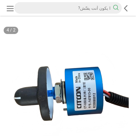
4
/
2