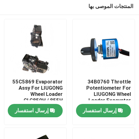
المنتجات الموصى بها
55C5869 Evaporator
34B0760 Throttle
Assy For LIUGONG
Potentiometer For
Wheel Loader
LIUGONG Wheel
بيت
CLG850H / 855H
Loader Excavator
CLG835H / 842H /
CLG915E CLG920E
إرسال استفسار
إرسال استفسار
870H / 886H
CLG933E CLG948E /
منتجات
Excavator CLG920E /
950E / 952E
922E / 925E / 926E
أشرطة فيديو