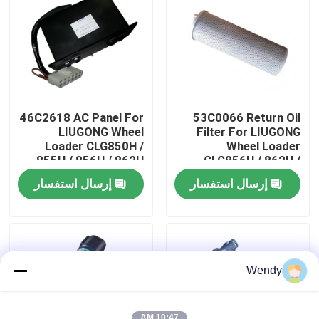
معلومات عنا
جولة في المعمل
46C2618 AC Panel For
53C0066 Return Oil
رقابة جودة
LIUGONG Wheel
Filter For LIUGONG
Loader CLG850H /
Wheel Loader
855H / 856H / 862H
CLG856H / 862H /
Excavator CLG920E /
870H Excavator
اتصل بنا
إرسال استفسار
إرسال استفسار
922E / 925E / 926E
CLG925D / 936D /
939D
أخبار
حالات
Wendy
مدونة
10:47 AM