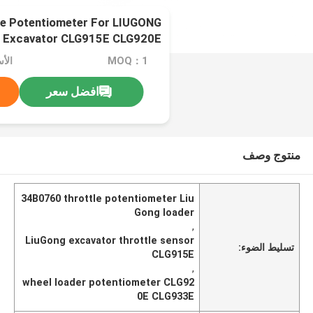
e Potentiometer For LIUGONG
r Excavator CLG915E CLG920E
G933E CLG948E / 950E / 952E
MOQ：1
الأسعا
افضل سعر
منتوج وصف
34B0760 throttle potentiometer Liu
Gong loader
,
LiuGong excavator throttle sensor
تسليط الضوء:
CLG915E
,
wheel loader potentiometer CLG92
0E CLG933E