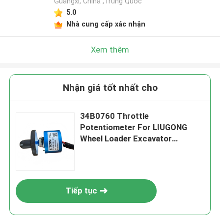
Guangxi, China ,Trung Quốc
5.0
Nhà cung cấp xác nhận
Xem thêm
Nhận giá tốt nhất cho
34B0760 Throttle
Potentiometer For LIUGONG
Wheel Loader Excavator
CLG915E CLG920E CLG933E
CLG948E / 950E / 952E
Tiếp tục