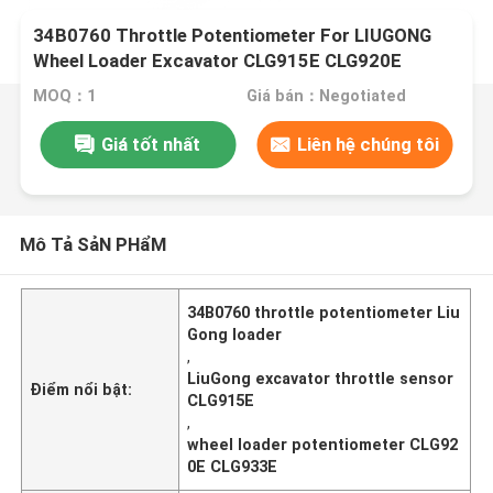
34B0760 Throttle Potentiometer For LIUGONG
Wheel Loader Excavator CLG915E CLG920E
CLG933E CLG948E / 950E / 952E
MOQ：1
Giá bán：Negotiated
Giá tốt nhất
Liên hệ chúng tôi
Mô Tả SảN PHẩM
34B0760 throttle potentiometer Liu
Gong loader
,
LiuGong excavator throttle sensor
Điểm nổi bật:
CLG915E
,
wheel loader potentiometer CLG92
0E CLG933E