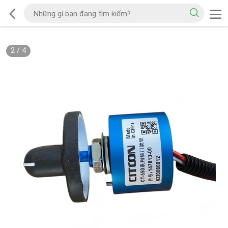
2
/
4