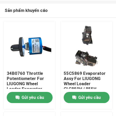
Sản phẩm khuyến cáo
34B0760 Throttle
55C5869 Evaporator
Potentiometer For
Assy For LIUGONG
Trang chủ
LIUGONG Wheel
Wheel Loader
Loader Excavator
CLG850H / 855H
CLG915E CLG920E
CLG835H / 842H /
Gửi yêu cầu
Gửi yêu cầu
Các sản phẩm
CLG933E CLG948E /
870H / 886H
950E / 952E
Excavator CLG920E /
922E / 925E / 926E
Video