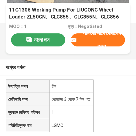
11C1306 Working Pump For LIUGONG Wheel
Loader ZL50CN、CLG855、CLG855N、CLG856
CLG850H、CLG855H、ZL50G
MOQ：1
মূল্য：Negotiated
আমাদের সাথে যোগাযোগ
ভালো দাম
করুন
পণ্যের বর্ণনা
উৎপত্তি স্থল
চীন
ডেলিভারি সময়
পেমেন্টের 3 থেকে 7 দিন পরে
ন্যূনতম চাহিদার পরিমাণ
1
পরিচিতিমুলক নাম
LGMC