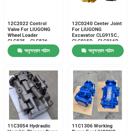
12C2022 Control
12C0240 Center Joint
Valve For LIUGONG
For LIUGONG
Wheel Loader
Excavator CLG915C、
CLG835、CLG836、
CLG915D、CLG916D
ZL30CN、ZL30E
CLG920D、CLG920E
অনুসন্ধান পাঠান
অনুসন্ধান পাঠান
CLG842、ZL40B
CLG922D
CLG850H、CLG855H
বাড়ি
পণ্য
11C3054 Hydraulic
11C1306 Working
ভিডিও