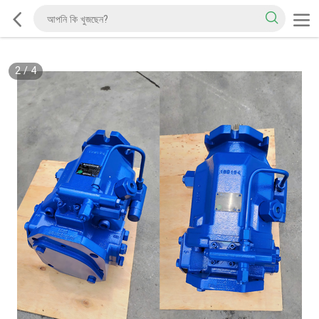
2
/
4