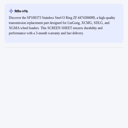
ভিডিও বর্ণনা:
Discover the SP100373 Stainless Steel O Ring ZF.4474306090, a high-quality
transmission replacement part designed for LiuGong, XCMG, SDLG, and
XGMA wheel loaders. This SCREEN SHEET ensures durability and
performance with a 3-month warranty and fast delivery.