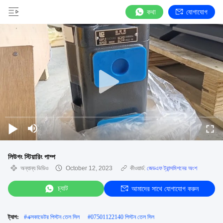
কথা
যোগাযোগ
লিউগং স্টিয়ারিং পাম্প
অন্যান্য ভিডিও
October 12, 2023
কীওয়ার্ড:
জেডএফ ট্রান্সমিশনের অংশ
চ্যাট
আমাদের সাথে যোগাযোগ করুন
ট্যাগ:
#
এক্সকাভেটর পিস্টন তেল সিল
#
07501122140 পিস্টন তেল সিল