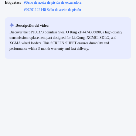
Etiquetas:
#
Sello de aceite de pistón de excavadora
#
07501122140 Sello de aceite de pistón
Descripción del vídeo:
Discover the SP100373 Stainless Steel O Ring ZF.4474306090, a high-quality
transmission replacement part designed for LiuGong, XCMG, SDLG, and
XGMA wheel loaders. This SCREEN SHEET ensures durability and
performance with a 3-month warranty and fast delivery.