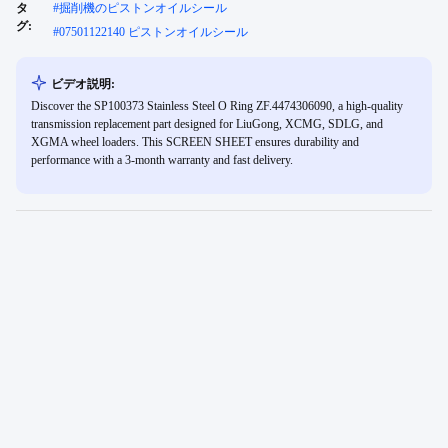
タ
#
掘削機のピストンオイルシール
グ:
#
07501122140 ピストンオイルシール
ビデオ説明:
Discover the SP100373 Stainless Steel O Ring ZF.4474306090, a high-quality
transmission replacement part designed for LiuGong, XCMG, SDLG, and
XGMA wheel loaders. This SCREEN SHEET ensures durability and
performance with a 3-month warranty and fast delivery.