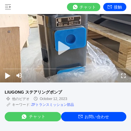
チャット
接触
LIUGONG ステアリングポンプ
他のビデオ
October 12, 2023
キーワード:
ZFトランスミッション部品
チャット
お問い合わせ