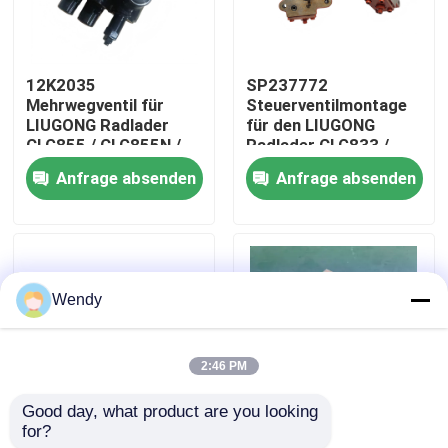
Über uns
12K2035
SP237772
Mehrwegventil für
Steuerventilmontage
Fabrik-Ausflug
LIUGONG Radlader
für den LIUGONG
CLG855 / CLG855N /
Radlader CLG833 /
CLG855H CLG856 /
CLG833H CLG835 /
Anfrage absenden
Anfrage absenden
Qualitätskontrolle
CLG856H CLG50CN /
CLG835H CLG836 /
CLG50C
CLG836H ZL30E /
ZL30F
Treten Sie mit uns in Verbindung
Wendy
Nachrichten
2:46 PM
Fälle
Good day, what product are you looking 
for?
SP161058
41A0876 Innenräder
Bloggen