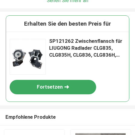
Sehen Sie mehr an
Erhalten Sie den besten Preis für
SP121262 Zwischenflansch für
LIUGONG Radlader CLG835,
CLG835H, CLG836, CLG836H,
ZL30E, CLG855, CLG862H,
CLG870H
Fortsetzen
Empfohlene Produkte