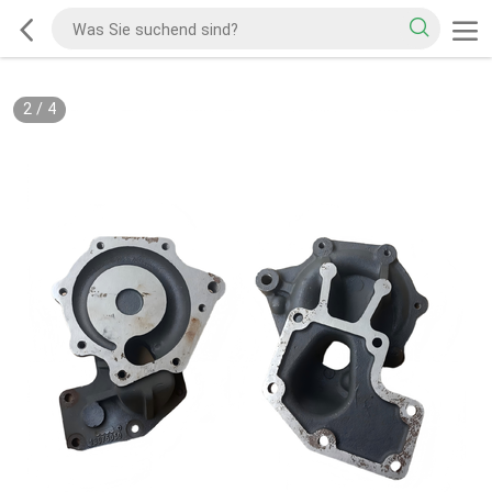
2
/
4