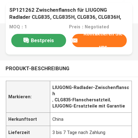
SP121262 Zwischenflansch für LIUGONG
Radlader CLG835, CLG835H, CLG836, CLG836H,
ZL30E, CLG855, CLG862H, CLG870H
MOQ：1
Preis：Negotiated
Kontaktieren Sie
Bestpreis
uns
PRODUKT-BESCHREIBUNG
LIUGONG-Radlader-Zwischenflansc
h
Markieren:
,
CLG835-Flanschersatzteil
,
LIUGONG-Ersatzteile mit Garantie
Herkunftsort
China
Lieferzeit
3 bis 7 Tage nach Zahlung