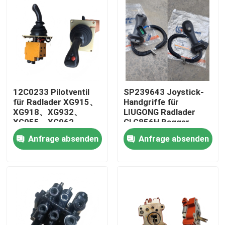
12C0233 Pilotventil
SP239643 Joystick-
für Radlader XG915、
Handgriffe für
XG918、XG932、
LIUGONG Radlader
XG955、XG962、
CLG856H Bagger
XG982 Ersatzteile
CLG920D、
Anfrage absenden
Anfrage absenden
CLG922D、CLG925D
CLG933E、CLG936D、
Haus
CLG939E
Produkte
Videos