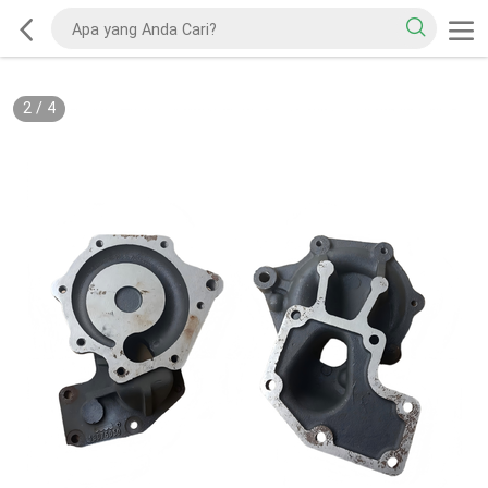
2
/
4