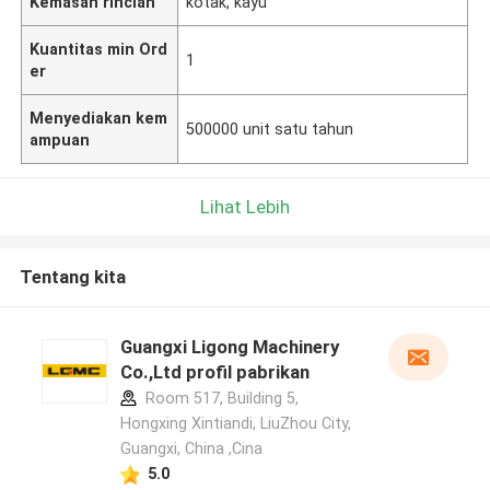
Kemasan rincian
kotak, kayu
Kuantitas min Ord
1
er
Menyediakan kem
500000 unit satu tahun
ampuan
Lihat Lebih
Tentang kita
Guangxi Ligong Machinery
Co.,Ltd profil pabrikan
Room 517, Building 5,
Hongxing Xintiandi, LiuZhou City,
Guangxi, China ,Cina
5.0