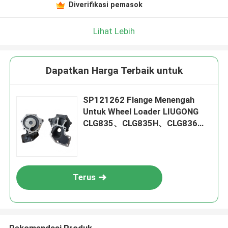
Diverifikasi pemasok
Lihat Lebih
Dapatkan Harga Terbaik untuk
SP121262 Flange Menengah
Untuk Wheel Loader LIUGONG
CLG835、CLG835H、CLG836、
CLG836H、ZL30E、CLG855、
CLG862H、CLG870H
Terus
Rekomendasi Produk