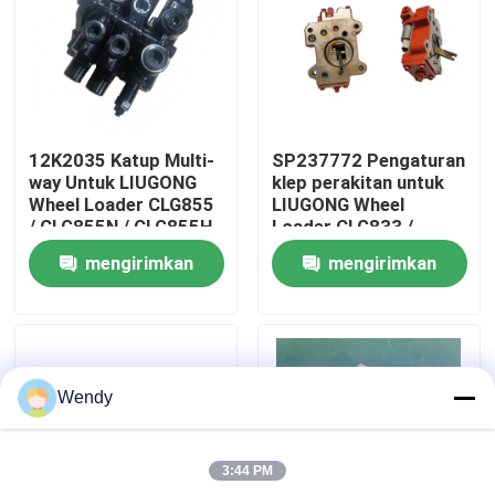
Tentang kami
Tur Pabrik
12K2035 Katup Multi-
SP237772 Pengaturan
way Untuk LIUGONG
klep perakitan untuk
Kontrol kualitas
Wheel Loader CLG855
LIUGONG Wheel
/ CLG855N / CLG855H
Loader CLG833 /
CLG856 / CLG856H
CLG833H CLG835 /
mengirimkan
mengirimkan
CLG50CN / CLG50C
CLG835H CLG836 /
Hubungi kami
CLG836H ZL30E /
permintaan
permintaan
ZL30F
Berita
Wendy
Kasus
3:44 PM
Blog