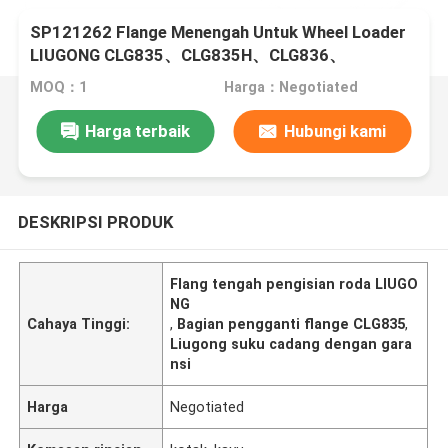
SP121262 Flange Menengah Untuk Wheel Loader
LIUGONG CLG835、CLG835H、CLG836、
CLG836H、ZL30E、CLG855、CLG862H、
MOQ：1
Harga：Negotiated
CLG870H
Harga terbaik
Hubungi kami
DESKRIPSI PRODUK
Flang tengah pengisian roda LIUGO
NG
Cahaya Tinggi:
,
Bagian pengganti flange CLG835
,
Liugong suku cadang dengan gara
nsi
Harga
Negotiated