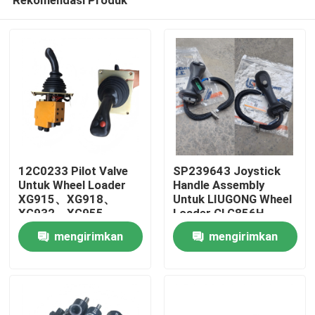
12C0233 Pilot Valve
SP239643 Joystick
Untuk Wheel Loader
Handle Assembly
XG915、XG918、
Untuk LIUGONG Wheel
XG932、XG955、
Loader CLG856H
Rumah
XG962、XG982 suku
Excavator CLG920D、
mengirimkan
mengirimkan
cadang
CLG922D、CLG925D
CLG933E、CLG936D、
permintaan
permintaan
Produk
CLG939E
Video