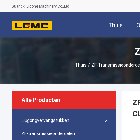
Guangxi Ligong Machinery Co.,Ltd
Thuis
O
Z
Thuis
/
ZF-Transmissieonderde
Alle Producten
Z
C
Liugongvervangstukken
ZF-transmissieonderdelen