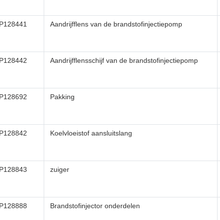
P128441
Aandrijfflens van de brandstofinjectiepomp
P128442
Aandrijfflensschijf van de brandstofinjectiepomp
P128692
Pakking
P128842
Koelvloeistof aansluitslang
P128843
zuiger
P128888
Brandstofinjector onderdelen