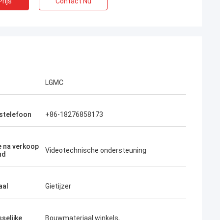
rijs
Contact Nu
LGMC
fstelefoon
+86-18276858173
e na verkoop
Videotechnische ondersteuning
nd
aal
Gietijzer
selijke
Bouwmateriaal winkels,