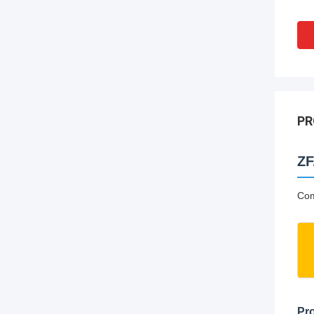
PR
ZF
Com
Pro