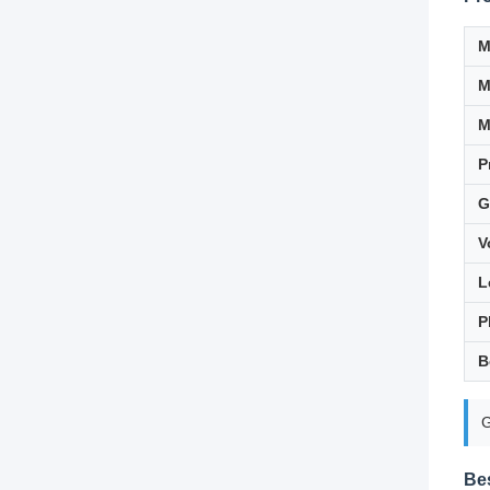
M
M
P
G
V
L
P
B
G
Be