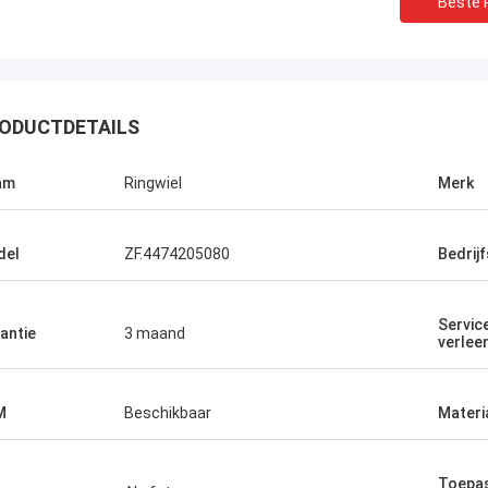
Beste P
ODUCTDETAILS
am
Ringwiel
Merk
del
ZF.4474205080
Bedrij
Servic
antie
3 maand
verlee
M
Beschikbaar
Materi
Toepas