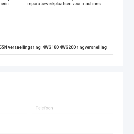
rieën
reparatiewerkplaatsen voor machines
5N versnellingsring
,
4WG180 4WG200 ringversnelling