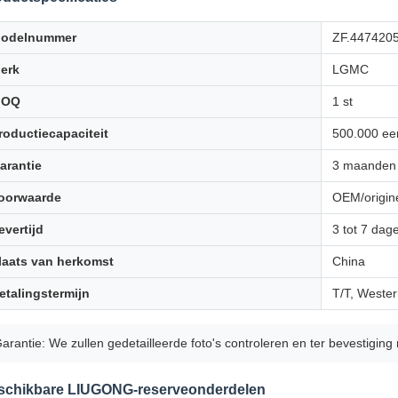
odelnummer
ZF.447420
erk
LGMC
MOQ
1 st
roductiecapaciteit
500.000 ee
arantie
3 maanden
oorwaarde
OEM/origine
evertijd
3 tot 7 dag
laats van herkomst
China
etalingstermijn
T/T, Wester
arantie: We zullen gedetailleerde foto's controleren en ter bevestiging
schikbare LIUGONG-reserveonderdelen