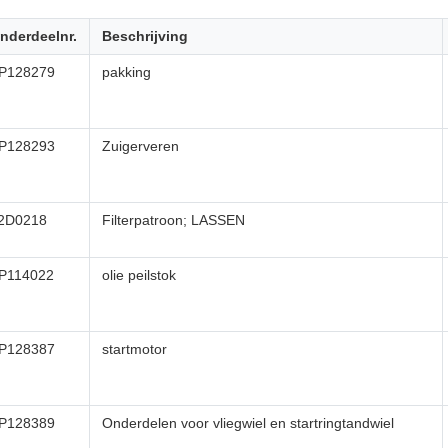
nderdeelnr.
Beschrijving
P128279
pakking
P128293
Zuigerveren
2D0218
Filterpatroon; LASSEN
P114022
olie peilstok
P128387
startmotor
P128389
Onderdelen voor vliegwiel en startringtandwiel