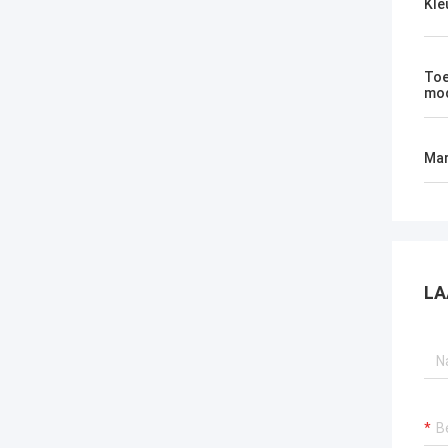
Kle
Toe
mod
Mar
LA