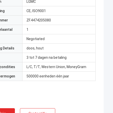
m
LGMC
ing
CE, ISO9001
mmer
ZF.4474205080
elaantal
1
Negotiated
g Details
doos, hout
3 tot 7 dagen na betaling
condities
L/C, T/T, Western Union, MoneyGram
 vermogen
500000 eenheden één jaar