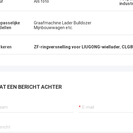
ur
Als foto
indust
passelijke
Graafmachine Lader Bulldozer
ellen
Mijnbouwwagen etc.
keren
ZF-ringversnelling voor LIUGONG-wiellader
,
CLG85
AT EEN BERICHT ACHTER