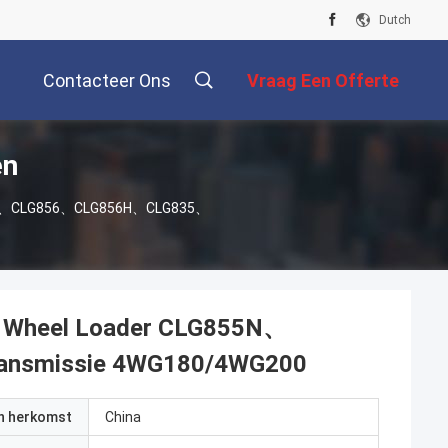
Dutch
Contacteer Ons
Vraag Een Offerte
en
Aan
855N、CLG856、CLG856H、CLG835、
 Wheel Loader CLG855N、
nsmissie 4WG180/4WG200
an herkomst
China