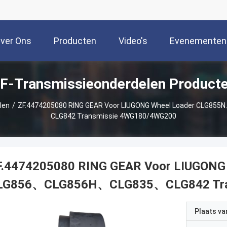
ver Ons
Producten
Video's
Evenementen
F-Transmissieonderdelen Product
len
/
ZF.4474205080 RING GEAR Voor LIUGONG Wheel Loader CLG
CLG842 Transmissie 4WG180/4WG200
F.4474205080 RING GEAR Voor LIUGONG
LG856、CLG856H、CLG835、CLG842 Tra
Plaats v