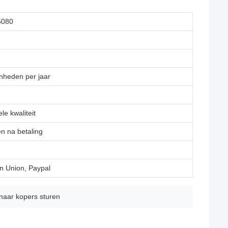
5080
nheden per jaar
le kwaliteit
en na betaling
n Union, Paypal
 naar kopers sturen