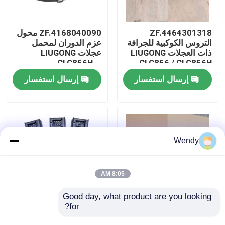
معلومات عنا
ZF.4464301318
ZF.4168040090 محول
التروس الكوكبية للجرافة
عزم الدوران لمحمل
ذات العجلات LIUGONG
عجلات LIUGONG
جولة في المعمل
CLG856H、
CLG856 / CLG856H
CLG862H、
CLG862 / CLG862H
إرسال استفسار
إرسال استفسار
CLG870H、CLG886H
CLG870 / CLG870H
رقابة جودة
CLG50D ناقل الحركة
ناقل نقل 4WG200、
4WG210、4BP230
4WG180 & 4WG200
Series
اتصل بنا
Wendy
أخبار
8:05 AM
حالات
Good day, what product are you looking 
for?
مضخة تروس نقل الحركة
ZF.0501211422
ZF.0501214895
مراقب للوجونغ شاحن
مدونة