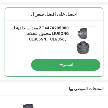
احصل على افضل سعر ل
ZF.4474205080 معدات حلقية لـ
LIUGONG محمول عجلات
CLG855N、CLG856、
CLG856H、CLG835、CLG842
ناقل نقل 4WG180/4WG200
استمر
المنتجات الموصى بها