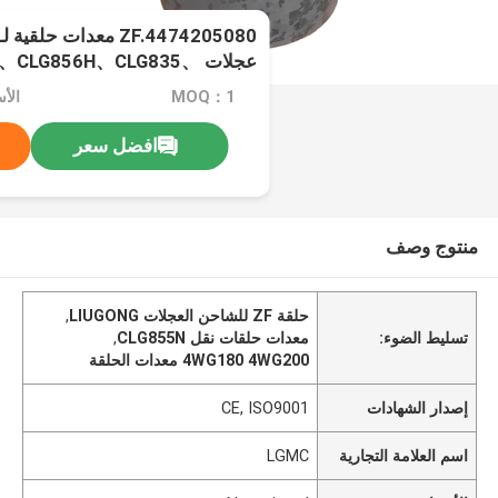
عجلات CLG856H、CLG835
CLG842 ناقل نقل 4WG180/4WG200
MOQ：1
الأسعا
افضل سعر
منتوج وصف
حلقة ZF للشاحن العجلات LIUGONG
,
تسليط الضوء:
معدات حلقات نقل CLG855N
,
4WG180 4WG200 معدات الحلقة
إصدار الشهادات
CE, ISO9001
اسم العلامة التجارية
LGMC