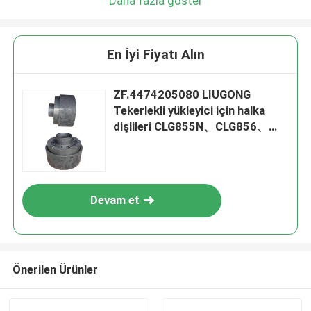
Daha fazla göster
En İyi Fiyatı Alın
ZF.4474205080 LIUGONG
Tekerlekli yükleyici için halka
dişlileri CLG855N、CLG856、
CLG856H、CLG835、CLG842
4WG180/4WG200 şanzıman
Devam et
Önerilen Ürünler