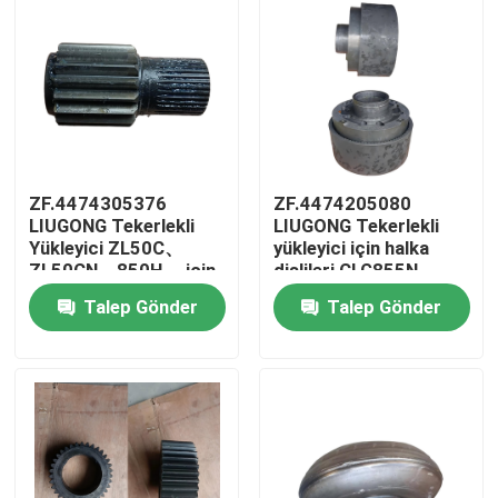
ZF.4474305376
ZF.4474205080
LIUGONG Tekerlekli
LIUGONG Tekerlekli
Yükleyici ZL50C、
yükleyici için halka
ZL50CN、850H、 için
dişlileri CLG855N、
Güneş Düğmesi
CLG856、CLG856H、
Talep Gönder
Talep Gönder
Çubuğu855855N856、
CLG835、CLG842
856H LW500F、
4WG180/4WG200
Ev
LW500K LG953、
şanzıman
LG956 LG855B、
LG855N
Ürünler
videolar