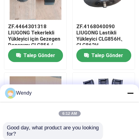
Hakkımızda
ZF.4464301318
ZF.4168040090
LIUGONG Tekerlekli
LIUGONG Lastikli
Fabrika turu
Yükleyici için Gezegen
Yükleyici CLG856H、
Donanımı CLG856 /
CLG862H、
CLG856H CLG862 /
CLG870H、CLG886H
Talep Gönder
Talep Gönder
Kalite kontrol
CLG862H CLG870 /
Şanzıman 4WG200、
CLG870H CLG50D
4WG210、4BP230
4WG180 & 4WG200
için Tork Konvertörü
Serisi
Bize Ulaşın
Wendy
Haberler
6:12 AM
Vakalar
Good day, what product are you looking 
for?
ZF.0501214895
ZF.0501211422
Blog