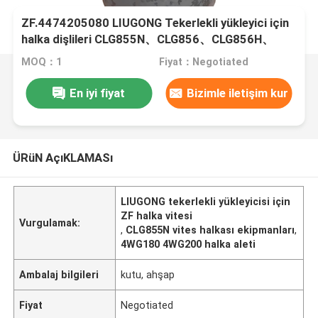
ZF.4474205080 LIUGONG Tekerlekli yükleyici için
halka dişlileri CLG855N、CLG856、CLG856H、
CLG835、CLG842 4WG180/4WG200 şanzıman
MOQ：1
Fiyat：Negotiated
En iyi fiyat
Bizimle iletişim kur
ÜRüN AçıKLAMASı
LIUGONG tekerlekli yükleyicisi için
ZF halka vitesi
Vurgulamak:
,
CLG855N vites halkası ekipmanları
,
4WG180 4WG200 halka aleti
Ambalaj bilgileri
kutu, ahşap
Fiyat
Negotiated