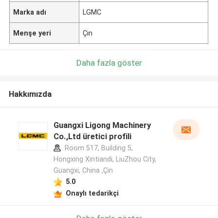
Marka adı
LGMC
Menşe yeri
Çin
Daha fazla göster
Hakkımızda
Guangxi Ligong Machinery
Co.,Ltd üretici profili
Room 517, Building 5,
Hongxing Xintiandi, LiuZhou City,
Guangxi, China ,Çin
5.0
Onaylı tedarikçi