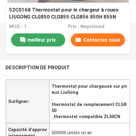
52C0168 Thermostat pour le chargeur à roues
LIUGONG CLG850 CLG855 CLG856 850H 855N
ZL50C ZL50CN
MOQ：1
Prix：Negotiated
meilleur prix
Contactez nous
DESCRIPTION DE PRODUIT
Thermostat pour chargeuse sur pn
eus LiuGong
,
Surligner:
thermostat de remplacement CLG8
50
,
thermostat compatible ZL50CN
Capacité d'approv
500000 unités un an
isionnement