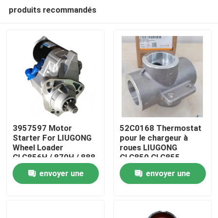
produits recommandés
3957597 Motor
52C0168 Thermostat
Starter For LIUGONG
pour le chargeur à
Wheel Loader
roues LIUGONG
Maison
CLG856H / 870H / 888
CLG850 CLG855
/ 899 Excavator 925D
CLG856 850H 855N
envoyer une
envoyer une
/ 930D / 936D Engine
ZL50C ZL50CN
Produits
QSC8.3 / ISC8.3
demande
demande
Vidéos