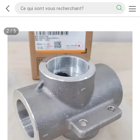
2
/
5