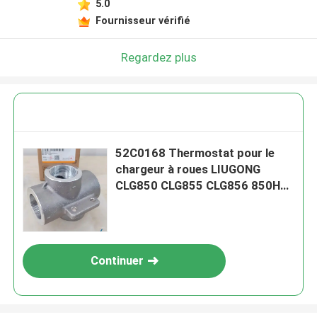
5.0
Fournisseur vérifié
Regardez plus
52C0168 Thermostat pour le
chargeur à roues LIUGONG
CLG850 CLG855 CLG856 850H
855N ZL50C ZL50CN
Continuer