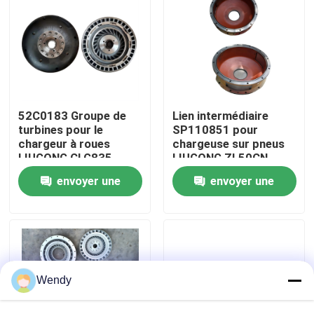
Au sujet de nous
Visite d'usine
52C0183 Groupe de
Lien intermédiaire
Contrôle de qualité
turbines pour le
SP110851 pour
chargeur à roues
chargeuse sur pneus
LIUGONG CLG835、
LIUGONG ZL50CN,
CLG836 CLG850H、
CLG855N, CLG856,
Contactez-nous
envoyer une
envoyer une
CLG855N、CLG856
CLG860H CLG870H,
CLG870H
CLG888
demande
demande
Nouvelles
Cas
Wendy
Blog