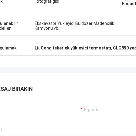
k
Fotoğraf gibi
Endüst
ulanabilir
Ekskavatör Yükleyici Buldozer Madencilik
eller
Kamyonu vb.
gulamak
LiuGong tekerlek yükleyici termostatı
,
CLG850 yed
SAJ BIRAKIN