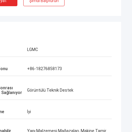
iyat
Şimdi Başvurun
LGMC
fonu
+86-18276858173
Sonrası
Görüntülü Teknik Destek
 Sağlanıyor
me
İyi
abilir
Yapı Malzemesi Mağazaları, Makine Tamir