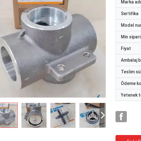
Marka ad
Sertifika
Model nu
Min sipari
Fiyat
Ambalaj bi
Teslim sü
Ödeme ko
Yetenek t