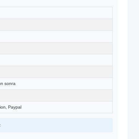
ün sonra
ion, Paypal
z