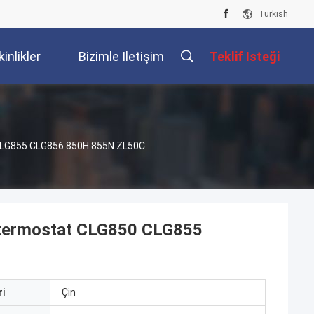
Turkish
kinlikler
Bizimle Iletişim
Teklif Isteği
Kur
 CLG855 CLG856 850H 855N ZL50C
n termostat CLG850 CLG855
i
Çin