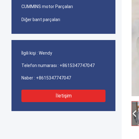
CUMMINS motor Parçaları
Diğer bant parçaları
İlgili kişi :
Wendy
Telefon numarası :
+8615347747047
Naber :
+8615347747047
İletişim