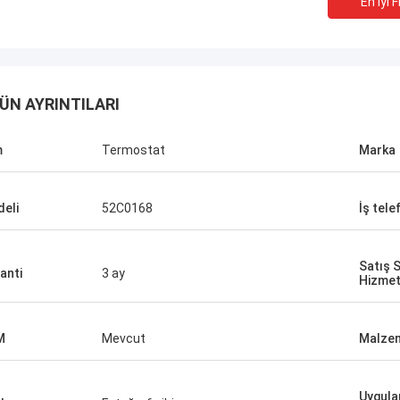
En Iyi F
ÜN AYRINTILARI
m
Termostat
Marka
eli
52C0168
İş tele
Satış 
anti
3 ay
Hizmet
M
Mevcut
Malze
Uygulan