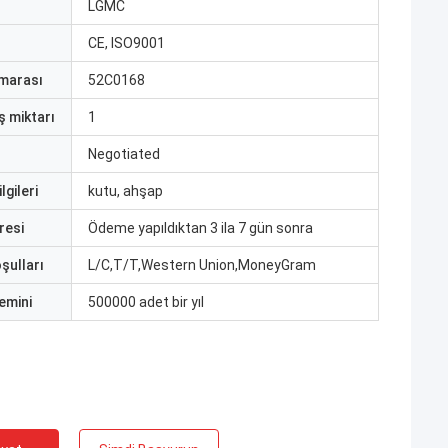
ı
LGMC
CE, ISO9001
marası
52C0168
ş miktarı
1
Negotiated
lgileri
kutu, ahşap
resi
Ödeme yapıldıktan 3 ila 7 gün sonra
şulları
L/C,T/T,Western Union,MoneyGram
emini
500000 adet bir yıl