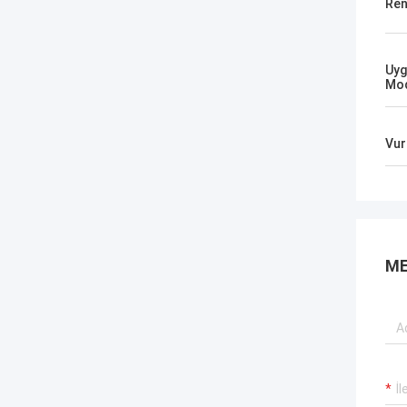
Ren
Uyg
Mod
Vur
ME