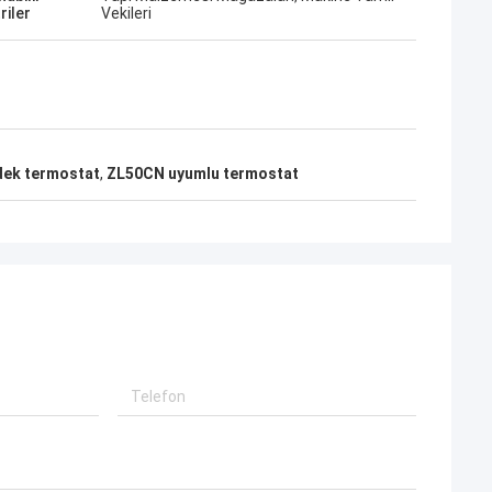
riler
Vekileri
ek termostat
,
ZL50CN uyumlu termostat