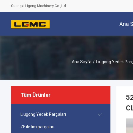
Guangxi Ligong Machinery Co.,Ltd
Ana 
Ana Sayfa
/
Liugong Yedek Parç
Tüm Ürünler
52
C
Liugong Yedek Parçaları
ZF iletim parçaları