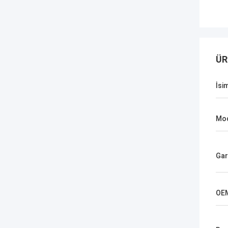
ÜR
İsi
Mod
Gar
OE