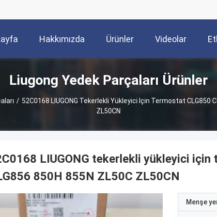
Sayfa
Hakkımızda
Ürünler
Videolar
Et
Liugong Yedek Parçaları Ürünler
aları
/
52C0168 LIUGONG Tekerlekli Yükleyici Için Termostat CLG850
ZL50CN
C0168 LIUGONG tekerlekli yükleyici içi
LG856 850H 855N ZL50C ZL50CN
Menşe yer