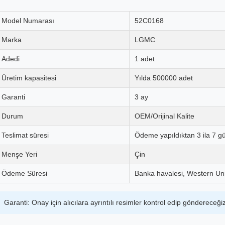
Model Numarası
52C0168
Marka
LGMC
Adedi
1 adet
Üretim kapasitesi
Yılda 500000 adet
Garanti
3 ay
Durum
OEM/Orijinal Kalite
Teslimat süresi
Ödeme yapıldıktan 3 ila 7 g
Menşe Yeri
Çin
Ödeme Süresi
Banka havalesi, Western Un
Garanti: Onay için alıcılara ayrıntılı resimler kontrol edip göndereceği