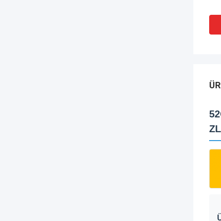
ÜR
52
ZL
Ü