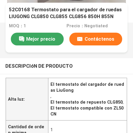
52C0168 Termostato para el cargador de ruedas
LIUGONG CLG850 CLG855 CLG856 850H 855N
ZL50C ZL50CN
MOQ：1
Precio：Negotiated
Mejor precio
Contáctenos
DESCRIPCIóN DE PRODUCTO
El termostato del cargador de rued
as LiuGong
,
Alta luz:
El termostato de repuesto CLG850
,
El termostato compatible con ZL50
CN
Cantidad de orde
1
n mínima