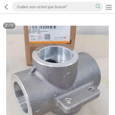
2
/
5