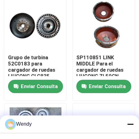
Sobre nosotros
Viaje de la fábrica
Control de calidad
Grupo de turbina
SP110851 LINK
52C0183 para
MIDDLE Para el
cargador de ruedas
cargador de ruedas
LIUGONG CLG835,
LIUGONG ZL50CN、
Éntrenos en contacto con
CLG836 CLG850H,
CLG855N、CLG856、
Enviar Consulta
Enviar Consulta
CLG855N, CLG856
CLG860H CLG870H、
CLG870H
CLG888
Noticias
Casos
Wendy
Blog