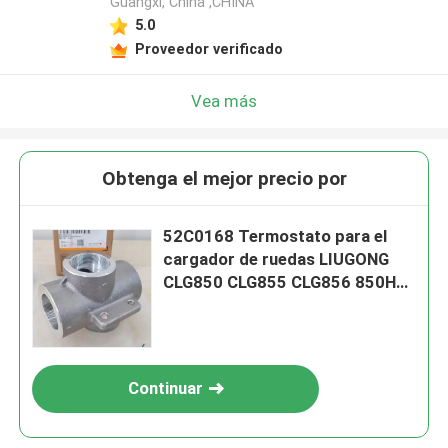
Guangxi, China ,CHINA
5.0
Proveedor verificado
Vea más
Obtenga el mejor precio por
52C0168 Termostato para el
cargador de ruedas LIUGONG
CLG850 CLG855 CLG856 850H
855N ZL50C ZL50CN
Continuar