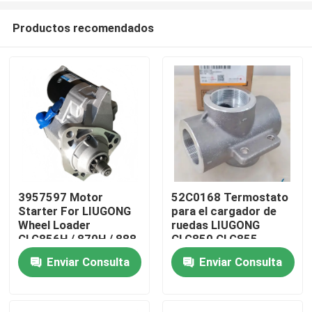
Productos recomendados
3957597 Motor
52C0168 Termostato
Starter For LIUGONG
para el cargador de
Hogar
Wheel Loader
ruedas LIUGONG
CLG856H / 870H / 888
CLG850 CLG855
/ 899 Excavator 925D
CLG856 850H 855N
Enviar Consulta
Enviar Consulta
Productos
/ 930D / 936D Engine
ZL50C ZL50CN
QSC8.3 / ISC8.3
Vídeos