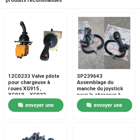
12C0233 Valve pilote
SP239643
pour chargeuse à
Assemblage du
roues XG915、
manche du joystick
XG918、XG932、
pour le chargeur à
Maison
XG955、XG962、
roues LIUGONG
envoyer une
envoyer une
XG982 Pièces
CLG856H Excavator
détachées
CLG920D、
demande
demande
Produits
CLG922D、CLG925D
CLG933E、CLG936D、
CLG939E
Vidéos