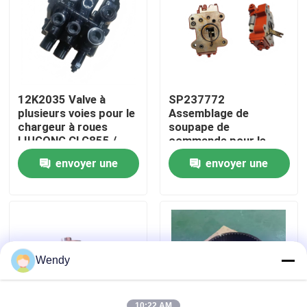
Au sujet de nous
Visite d'usine
12K2035 Valve à
SP237772
plusieurs voies pour le
Assemblage de
Contrôle de qualité
chargeur à roues
soupape de
LIUGONG CLG855 /
commande pour le
CLG855N / CLG855H
chargeur à roues
envoyer une
envoyer une
CLG856 / CLG856H
LIUGONG CLG833 /
Contactez-nous
CLG50CN / CLG50C
CLG833H CLG835 /
demande
demande
CLG835H CLG836 /
CLG836H ZL30E /
Nouvelles
ZL30F
Cas
Wendy
Blog
10:22 AM