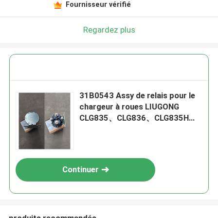
Fournisseur vérifié
Regardez plus
31B0543 Assy de relais pour le
chargeur à roues LIUGONG
CLG835、CLG836、CLG835H
Excavateur CLG906C/D、
CLG907D Classeur de moteur
CLG4165、CLG4180
Continuer
produits recommandés