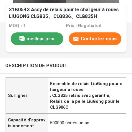
31B0543 Assy de relais pour le chargeur à roues
LIUGONG CLG835、CLG836、CLG835H
Excavateur CLG906C/D、CLG907D Classeur de
MOQ：1
Prix：Negotiated
moteur CLG4165、CLG4180
meilleur prix
Contactez nous
DESCRIPTION DE PRODUIT
Ensemble de relais LiuGong pour c
hargeur à roues
Surligner:
,
CLG835 relais avec garantie
,
Relais de la pelle LiuGong pour le
CLG906C
Capacité d'approv
500000 unités un an
isionnement