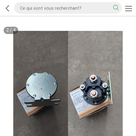
2
/
4