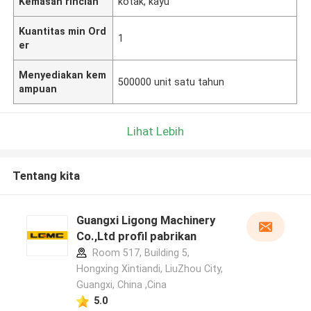
Kemasan rincian
kotak, kayu
Kuantitas min Ord
1
er
Menyediakan kem
500000 unit satu tahun
ampuan
Lihat Lebih
Tentang kita
Guangxi Ligong Machinery
Co.,Ltd profil pabrikan
Room 517, Building 5,
Hongxing Xintiandi, LiuZhou City,
Guangxi, China ,Cina
5.0