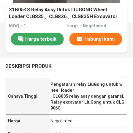
31B0543 Relay Assy Untuk LIUGONG Wheel
Loader CLG835、CLG836、CLG835H Excavator
CLG906C/D、CLG907D Motor Grader CLG4165、
MOQ：1
Harga：Negotiated
CLG4180
Harga terbaik
Hubungi kami
DESKRIPSI PRODUK
Pengaturan relay LiuGong untuk w
heel loader
Cahaya Tinggi:
,
CLG835 relay assy dengan garansi
,
Relay excavator LiuGong untuk CLG
906C
Harga
Negotiated