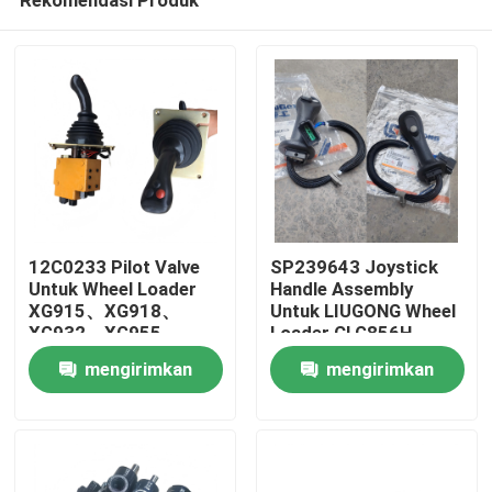
12C0233 Pilot Valve
SP239643 Joystick
Untuk Wheel Loader
Handle Assembly
XG915、XG918、
Untuk LIUGONG Wheel
XG932、XG955、
Loader CLG856H
Rumah
XG962、XG982 suku
Excavator CLG920D、
mengirimkan
mengirimkan
cadang
CLG922D、CLG925D
CLG933E、CLG936D、
permintaan
permintaan
Produk
CLG939E
Video