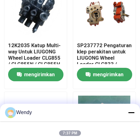
Tentang kami
Tur Pabrik
12K2035 Katup Multi-
SP237772 Pengaturan
way Untuk LIUGONG
klep perakitan untuk
Kontrol kualitas
Wheel Loader CLG855
LIUGONG Wheel
/ CLG855N / CLG855H
Loader CLG833 /
CLG856 / CLG856H
CLG833H CLG835 /
mengirimkan
mengirimkan
CLG50CN / CLG50C
CLG835H CLG836 /
Hubungi kami
CLG836H ZL30E /
permintaan
permintaan
ZL30F
Berita
Wendy
Kasus
7:37 PM
Blog