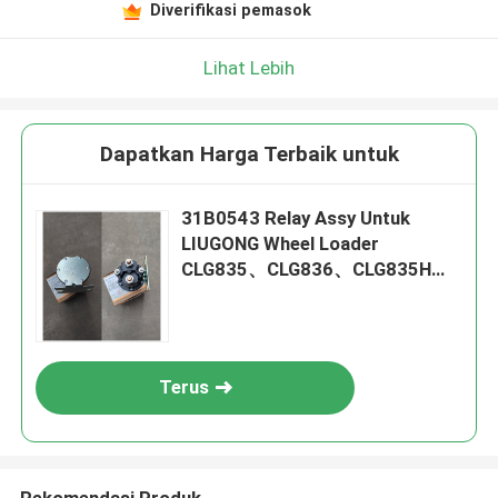
Diverifikasi pemasok
Lihat Lebih
Dapatkan Harga Terbaik untuk
31B0543 Relay Assy Untuk
LIUGONG Wheel Loader
CLG835、CLG836、CLG835H
Excavator CLG906C/D、
CLG907D Motor Grader
CLG4165、CLG4180
Terus
Rekomendasi Produk