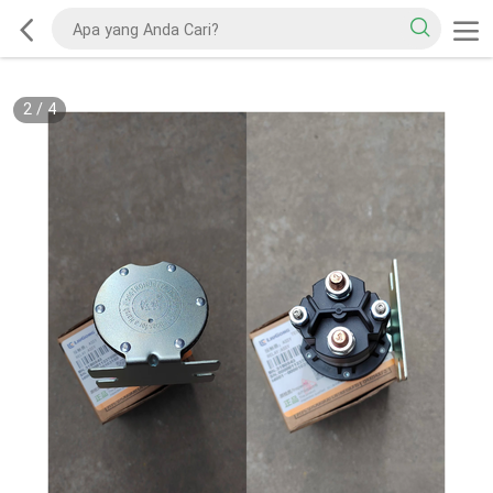
2
/
4