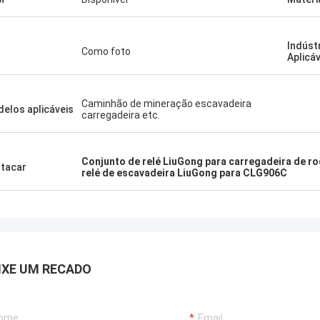
Indúst
Como foto
Aplicá
Caminhão de mineração escavadeira
elos aplicáveis
carregadeira etc.
Conjunto de relé LiuGong para carregadeira de r
tacar
relé de escavadeira LiuGong para CLG906C
IXE UM RECADO