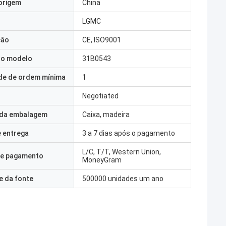
origem
China
LGMC
ção
CE, ISO9001
o modelo
31B0543
de de ordem mínima
1
Negotiated
 da embalagem
Caixa, madeira
 entrega
3 a 7 dias após o pagamento
L/C, T/T, Western Union,
e pagamento
MoneyGram
e da fonte
500000 unidades um ano