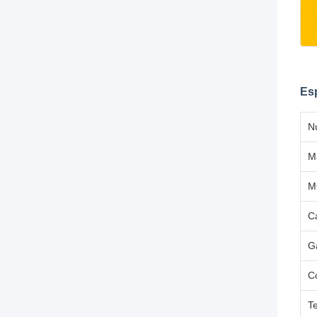
Es
N
M
M
C
G
C
T