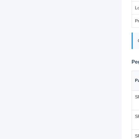
L
P
Pe
P
S
S
S