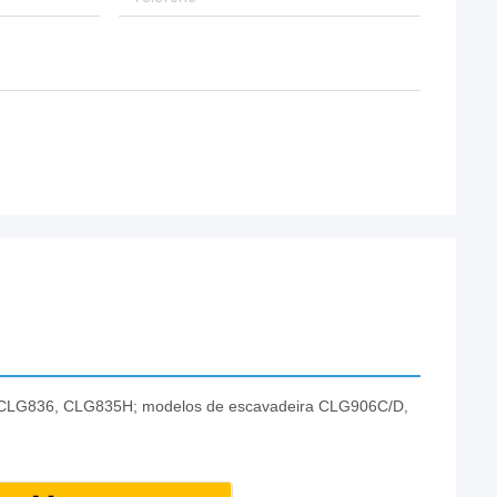
 CLG836, CLG835H; modelos de escavadeira CLG906C/D,