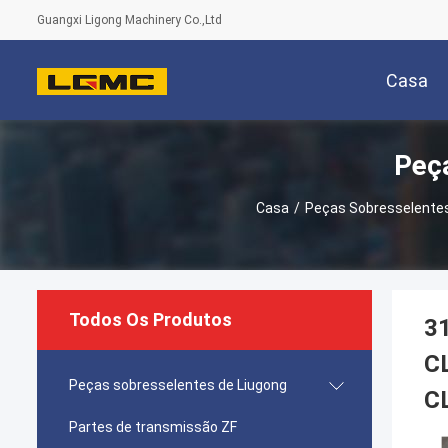
Guangxi Ligong Machinery Co.,Ltd
Casa
Peç
Casa
/
Peças Sobresselentes
Todos Os Produtos
3
C
Peças sobresselentes de Liugong
C
Partes de transmissão ZF