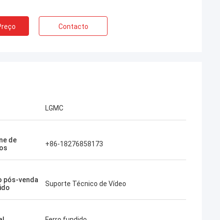
Preço
Contacto
LGMC
ne de
+86-18276858173
os
o pós-venda
Suporte Técnico de Vídeo
ido
al
Ferro fundido