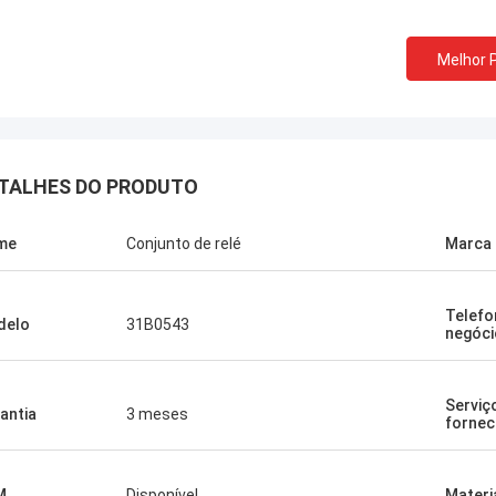
Melhor 
TALHES DO PRODUTO
me
Conjunto de relé
Marca
Telefo
delo
31B0543
negóci
Serviç
antia
3 meses
fornec
M
Disponível
Materi