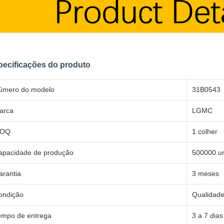
pecificações do produto
úmero do modelo
31B0543
arca
LGMC
OQ
1 colher
apacidade de produção
500000 un
arantia
3 meses
ondição
Qualidade
empo de entrega
3 a 7 dia