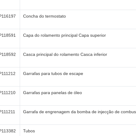
P116197
Concha do termostato
P118591
Capa do rolamento principal Capa superior
P118592
Casca principal do rolamento Casca inferior
P111212
Garrafas para tubos de escape
P111210
Garrafas para panelas de óleo
P111211
Garrafa de engrenagem da bomba de injecção de combust
P113382
Tubos