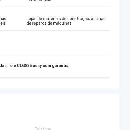
rias
Lojas de materiais de construção, oficinas
veis
de reparos de máquinas
odas
,
relé CLG835 assy com garantia
,