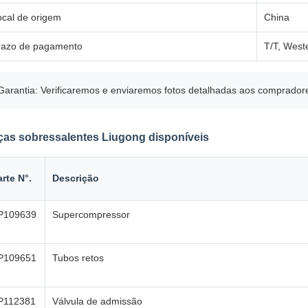
ocal de origem
China
razo de pagamento
T/T, West
Garantia: Verificaremos e enviaremos fotos detalhadas aos comprador
ças sobressalentes Liugong disponíveis
arte N°.
Descrição
P109639
Supercompressor
P109651
Tubos retos
P112381
Válvula de admissão