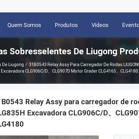
Quem Somos
Produtos
Vídeos
Event
as Sobresselentes De Liugong Prod
 De Liugong
/
31B0543 Relay Assy Para Carregador De Rodas LIU
Excavadora CLG906C/D、CLG907D Motor Grader CLG4165、CLG4180
1B0543 Relay Assy para carregador d
LG835H Excavadora CLG906C/D、CLG90
LG4180