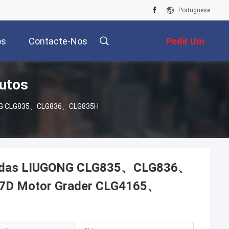
Portuguese
os
Contacte-Nos
Pedir Um
utos
Orçamento
GONG CLG835、CLG836、CLG835H
e rodas LIUGONG CLG835、CLG836、
7D Motor Grader CLG4165、