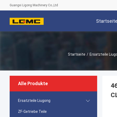
Guangxi Ligong Machinery Co.,Ltd
Startseit
Startseite
/
Ersatzteile Liug
Alle Produkte
4
C
Ersatzteile Liugong
ZF-Getriebe Teile