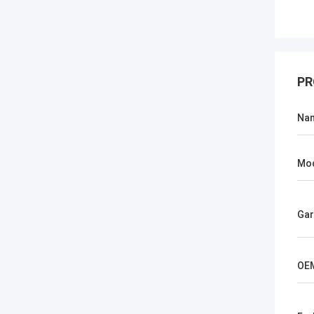
PR
Na
Mod
Gar
OE