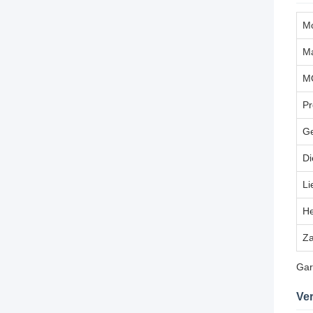
M
M
M
Pr
Ge
Di
Li
He
Za
Gar
Ver