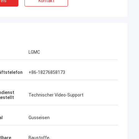
eis
Kontakt
LGMC
ftstelefon
+86-18276858173
dienst
Technischer Video-Support
estellt
al
Gusseisen
dbare
Baustoffe,