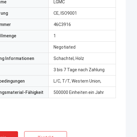
ame
LGMC
erung
CE, ISO9001
ummer
46C3916
ellmenge
1
Negotiated
ng Informationen
Schachtel, Holz
3 bis 7 Tage nach Zahlung
bedingungen
L/C, T/T, Western Union,
gsmaterial-Fähigkeit
500000 Einheiten ein Jahr