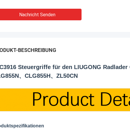
Nachricht Senden
ODUKT-BESCHREIBUNG
C3916 Steuergriffe für den LIUGONG Radl
LG855N、CLG855H、ZL50CN
duktspezifikationen