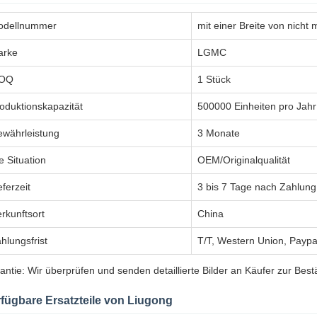
odellnummer
mit einer Breite von nicht
arke
LGMC
OQ
1 Stück
oduktionskapazität
500000 Einheiten pro Jahr
währleistung
3 Monate
e Situation
OEM/Originalqualität
eferzeit
3 bis 7 Tage nach Zahlung
rkunftsort
China
hlungsfrist
T/T, Western Union, Paypa
antie: Wir überprüfen und senden detaillierte Bilder an Käufer zur Best
fügbare Ersatzteile von Liugong