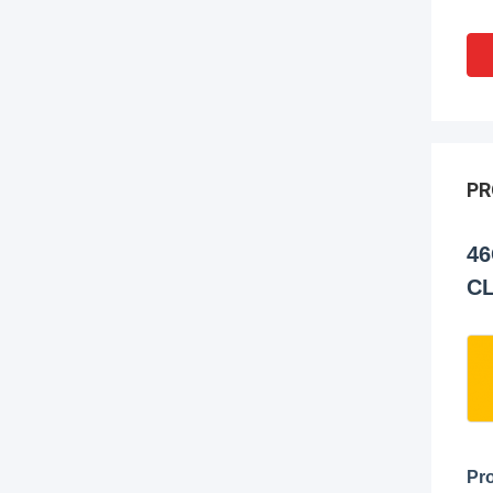
PR
46
C
Pro