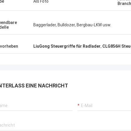
be
Als Foto
Branc
wendbare
Baggerlader, Bulldozer, Bergbau-LKW usw.
elle
vorheben
LiuGong Steuergriffe für Radlader
,
CLG856H Steue
NTERLASS EINE NACHRICHT