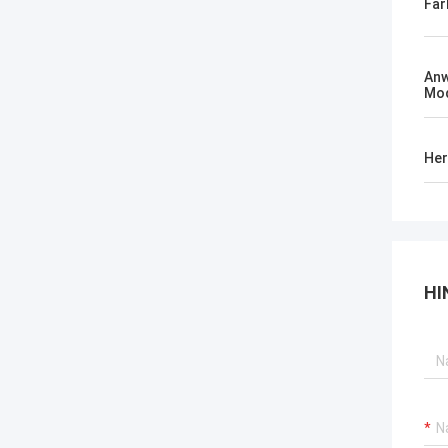
Far
An
Mod
Her
HI