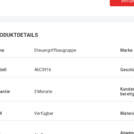
Bestpr
ODUKTDETAILS
me
Steuergriffbaugruppe
Marke
ell
46C3916
Geschä
Kunden
antie
3 Monate
bereitg
M
Verfügbar
Materi
Anwen