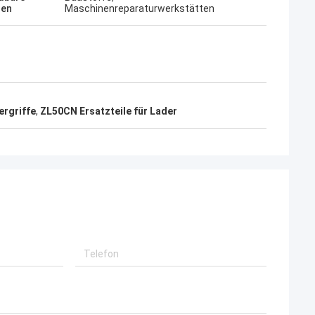
hen
Maschinenreparaturwerkstätten
rgriffe
,
ZL50CN Ersatzteile für Lader