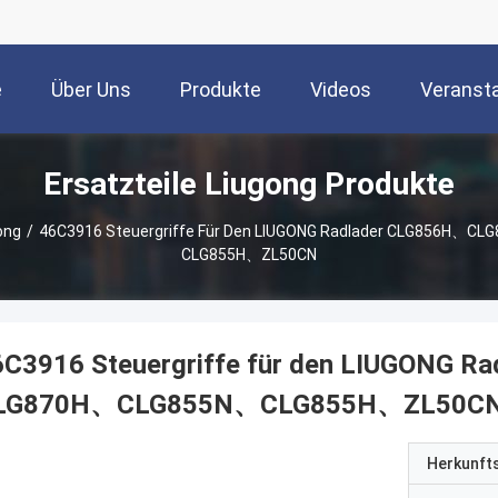
e
Über Uns
Produkte
Videos
Veranst
Ersatzteile Liugong Produkte
ong
/
46C3916 Steuergriffe Für Den LIUGONG Radlader CLG856H
CLG855H、ZL50CN
6C3916 Steuergriffe für den LIUGONG
LG870H、CLG855N、CLG855H、ZL50C
Herkunft