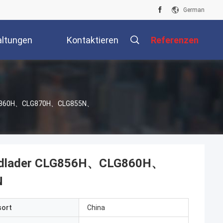
German
altungen
Kontaktieren
Referenzen
Sie Uns
、CLG860H、CLG870H、CLG855N、
 Radlader CLG856H、CLG860H、
N
sort
China