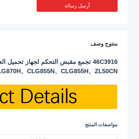
أرسل رسالة
منتوج وصف
LG870H、CLG855N、CLG855H、ZL50CN
مواصفات المنتج