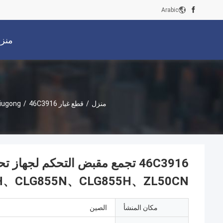
Arabic
منز
منزل
/
قطع غيار Liugong
/
H、CLG855N、CLG855H、ZL50CN
مكان المنشأ
الصين