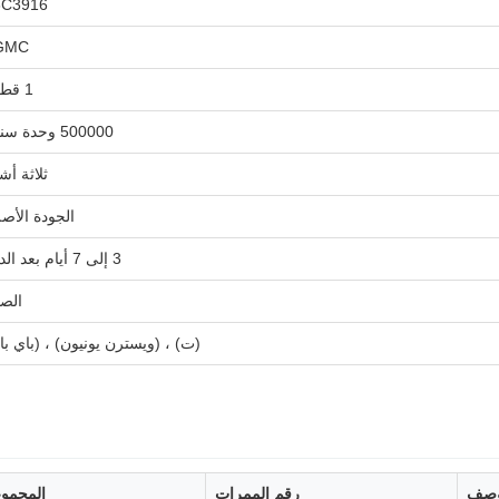
6C3916
GMC
1 قطعة
500000 وحدة سنوياً
ثلاثة أش
الجودة الأصل
3 إلى 7 أيام بعد الدفع
الص
(ت) ، (ويسترن يونيون) ، (باي با
وصف
رقم الممرات
المجمو