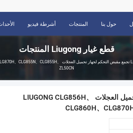
ل
حول بنا
المنتجات
أشرطة فيديو
الأحداث
قطع غيار Liugong المنتجات
46C3916 تجمع مقبض التحكم لجهاز تحميل العجلات H
ZL50CN
46C3916 تجمع مقبض التحكم لجهاز تحميل العجلات LIUGONG CLG856H、
CLG860H、CLG870