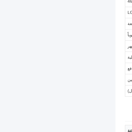
4
L
هر
ية
ين
ل)
عة