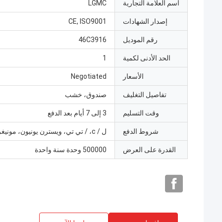
اسم العلامة التجارية
LGMC
إصدار الشهادات
CE, ISO9001
رقم الموديل
46C3916
الحد الأدنى لكمية
1
الأسعار
Negotiated
تفاصيل التغليف
صندوق، خشب
وقت التسليم
3 إلى 7 أيام بعد الدفع
شروط الدفع
ل / c، / تي تي، ويسترن يونيون، مونيغرام
القدرة على العرض
500000 وحدة سنة واحدة