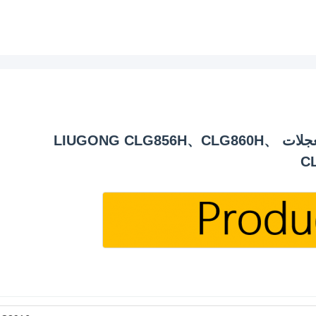
46C3916 تجمع مقبض التحكم لجهاز تحميل العجلات LIUGONG CLG856H、CLG860H、
C