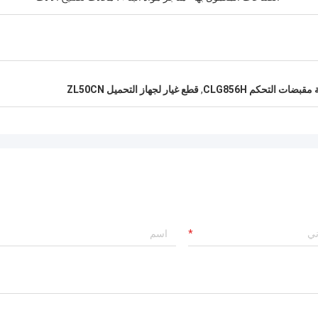
بضات التحكم CLG856H
,
قطع غيار لجهاز التحميل ZL50CN