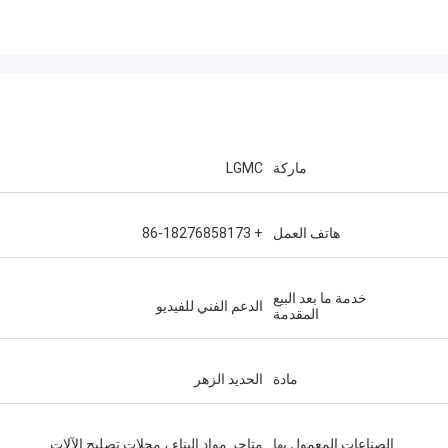
ماركة
LGMC
هاتف العمل
+ 86-18276858173
خدمة ما بعد البيع
الدعم الفني للفيديو
المقدمة
مادة
الحديد الزهر
الصناعات المعمول بها
متاجر مواد البناء ، محلات تصليح الآلات