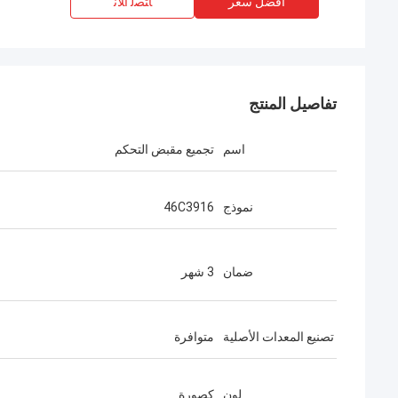
افضل سعر
ﺎﺘﺼﻟ ﺍﻶﻧ
تفاصيل المنتج
اسم
تجميع مقبض التحكم
نموذج
46C3916
ضمان
3 شهر
تصنيع المعدات الأصلية
متوافرة
لون
كصورة