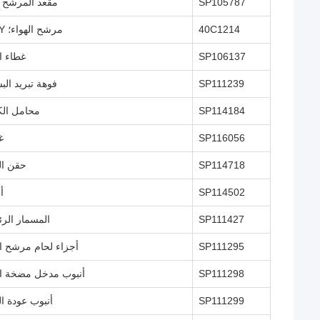
SP105787
مقعد المرشح ا
40C1214
مرشح الهواء؛ ASSY
SP106137
غطاء ا
SP111239
فوهة تبريد الب
SP114184
محامل ال
SP116056
غ
SP114718
حقن ال
SP114502
أ
SP111427
المسمار الر
SP111295
أجزاء لحام مرشح ال
SP111298
أنبوب مدخل مضخة ا
SP111299
أنبوب عودة ال