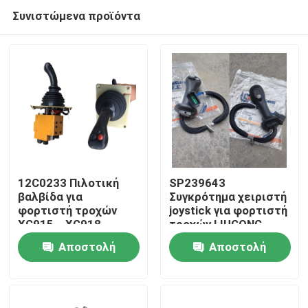
Συνιστώμενα προϊόντα
12C0233 Πιλοτική
SP239643
βαλβίδα για
Συγκρότημα χειριστή
φορτιστή τροχών
joystick για φορτιστή
Σπίτι
XG915、XG918、
τροχών LIUGONG
XG932、XG955、
CLG856H Excavator
Αποστολή
Αποστολή
XG962、XG982
CLG920D、
Προϊόντα
Αντικειμή
CLG922D、CLG925D
ερώτησης
ερώτησης
CLG933E、CLG936D、
CLG939E
Βίντεο