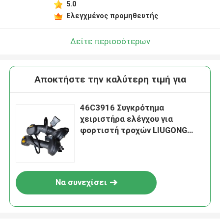
5.0
Ελεγχμένος προμηθευτής
Δείτε περισσότερων
Αποκτήστε την καλύτερη τιμή για
46C3916 Συγκρότημα
χειριστήρα ελέγχου για
φορτιστή τροχών LIUGONG
CLG856H、CLG860H、
CLG870H、CLG855N、
CLG855H、ZL50CN
Να συνεχίσει