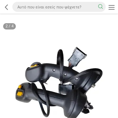
2
/
4