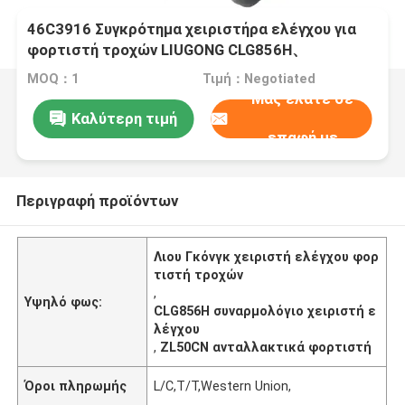
46C3916 Συγκρότημα χειριστήρα ελέγχου για
φορτιστή τροχών LIUGONG CLG856H、
CLG860H、CLG870H、CLG855N、CLG855H、
MOQ：1
Τιμή：Negotiated
ZL50CN
Μας ελάτε σε
Καλύτερη τιμή
επαφή με
Περιγραφή προϊόντων
Λιου Γκόνγκ χειριστή ελέγχου φορ
τιστή τροχών
,
Υψηλό φως:
CLG856H συναρμολόγιο χειριστή ε
λέγχου
,
ZL50CN ανταλλακτικά φορτιστή
Όροι πληρωμής
L/C,T/T,Western Union,