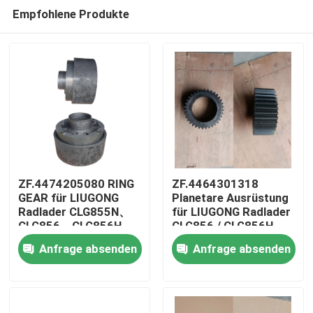
Empfohlene Produkte
ZF.4474205080 RING
ZF.4464301318
GEAR für LIUGONG
Planetare Ausrüstung
Radlader CLG855N、
für LIUGONG Radlader
Haus
CLG856、CLG856H、
CLG856 / CLG856H
CLG835、CLG842
CLG862 / CLG862H
Anfrage absenden
Anfrage absenden
Getriebe
CLG870 / CLG870H
Produkte
4WG180/4WG200
CLG50D Übertragung
4WG180 & 4WG200
Serie
Videos