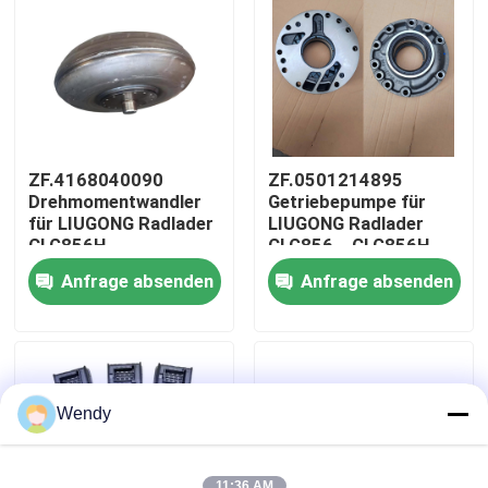
Über uns
Fabrik-Ausflug
ZF.4168040090
ZF.0501214895
Qualitätskontrolle
Drehmomentwandler
Getriebepumpe für
für LIUGONG Radlader
LIUGONG Radlader
CLG856H、
CLG856、CLG856H、
CLG862H、
CLG862、CLG870
Treten Sie mit uns in Verbindung
Anfrage absenden
Anfrage absenden
CLG870H、CLG886H
Getriebe 4WG180
Getriebe 4WG200、
4WG200 6WG180
4WG210、4BP230
3WG190
Nachrichten
Fälle
Wendy
Bloggen
11:36 AM