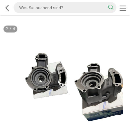
2
/
4