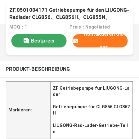
ZF.0501004171 Getriebepumpe für den LIUGONG-
Radlader CLG856、CLG856H、CLG855N、
CLG862H CLG870H、CLG888
MOQ：1
Preis：Negotiated
Kontaktieren Sie
Bestpreis
uns
PRODUKT-BESCHREIBUNG
ZF Getriebepumpe für LIUGONG-La
der
,
Getriebepumpe für CLG856 CLG862
Markieren:
H
,
LIUGONG-Rad-Lader-Getriebe-Teil
e