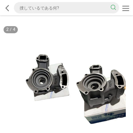
2
/
4