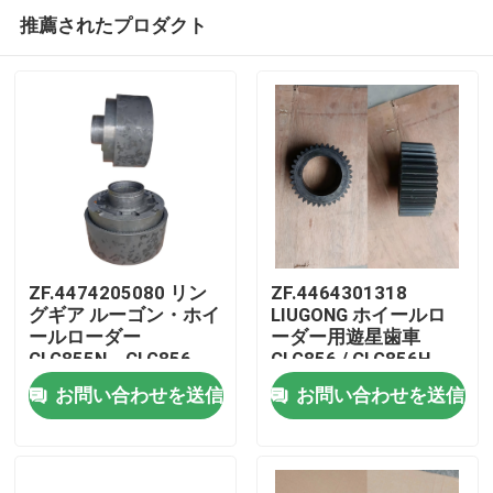
推薦されたプロダクト
ZF.4474205080 リン
ZF.4464301318
グギア ルーゴン・ホイ
LIUGONG ホイールロ
ールローダー
ーダー用遊星歯車
家
CLG855N、CLG856、
CLG856 / CLG856H
CLG856H、CLG835、
CLG862 / CLG862H
お問い合わせを送信
お問い合わせを送信
CLG842 トランスミッ
CLG870 / CLG870H
プロダクト
ション
CLG50D トランスミッ
4WG180/4WG200
ション 4WG180 &
4WG200 シリーズ
ビデオ