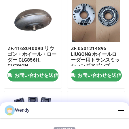
私達について
工場旅行
ZF.4168040090 リウ
ZF.0501214895
品質管理
ゴン・ホイール・ロー
LIUGONG ホイールロ
ダー CLG856H、
ーダー用トランスミッ
CLG862H、
ションギアポンプ
私達に連絡しなさい
CLG870H、CLG886H
CLG856、CLG856H、
お問い合わせを送信
お問い合わせを送信
トークコンバータ
CLG862、CLG870 トラ
4WG200、4WG210、
ンスミッション
4BP230
4WG180 4WG200
ニュース
6WG180 3WG190
場合
Wendy
ブログ