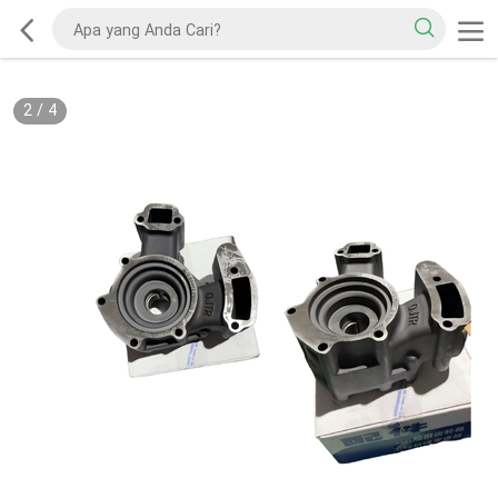
2
/
4