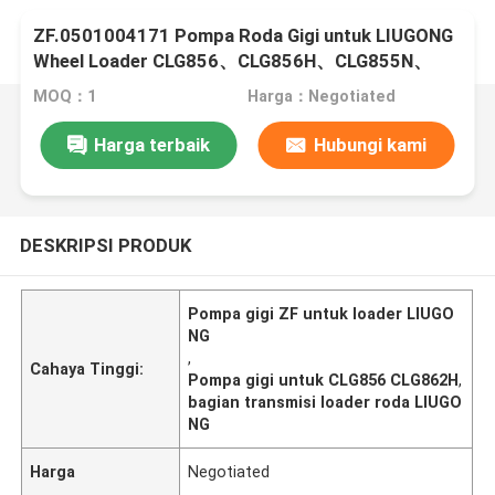
ZF.0501004171 Pompa Roda Gigi untuk LIUGONG
Wheel Loader CLG856、CLG856H、CLG855N、
CLG862H CLG870H、CLG888
MOQ：1
Harga：Negotiated
Harga terbaik
Hubungi kami
DESKRIPSI PRODUK
Pompa gigi ZF untuk loader LIUGO
NG
,
Cahaya Tinggi:
Pompa gigi untuk CLG856 CLG862H
,
bagian transmisi loader roda LIUGO
NG
Harga
Negotiated