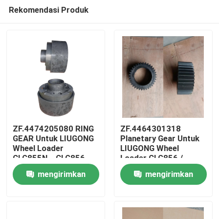
Rekomendasi Produk
ZF.4474205080 RING
ZF.4464301318
GEAR Untuk LIUGONG
Planetary Gear Untuk
Wheel Loader
LIUGONG Wheel
Rumah
CLG855N、CLG856、
Loader CLG856 /
CLG856H、CLG835、
CLG856H CLG862 /
mengirimkan
mengirimkan
CLG842 Transmisi
CLG862H CLG870 /
Produk
4WG180/4WG200
CLG870H CLG50D
permintaan
permintaan
Transmisi 4WG180 &
4WG200 Seri
Video