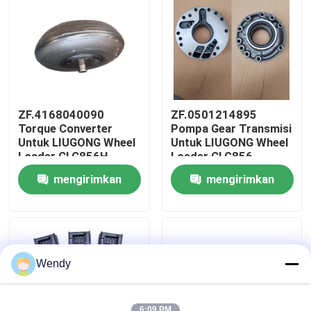
Tentang kami
Tur Pabrik
ZF.4168040090
ZF.0501214895
Kontrol kualitas
Torque Converter
Pompa Gear Transmisi
Untuk LIUGONG Wheel
Untuk LIUGONG Wheel
Loader CLG856H、
Loader CLG856、
CLG862H、
CLG856H、CLG862、
Hubungi kami
mengirimkan
mengirimkan
CLG870H、CLG886H
CLG870 Transmisi
Transmisi 4WG200、
4WG180 4WG200
permintaan
permintaan
4WG210、4BP230
6WG180 3WG190
Berita
Kasus
Wendy
Blog
6:09 PM