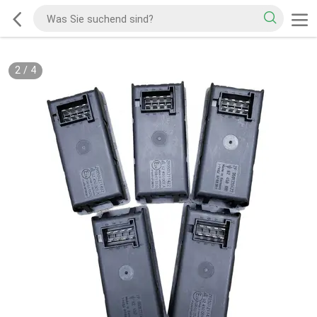
2
/
4