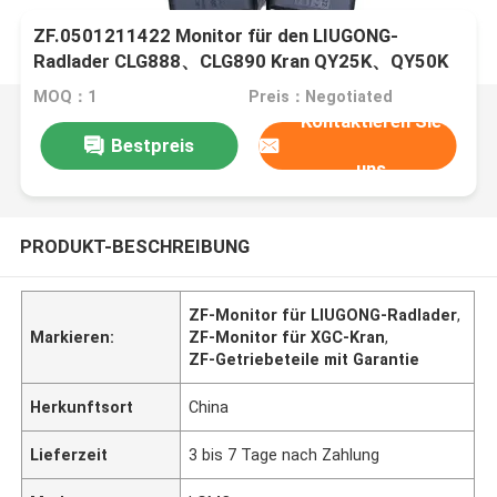
ZF.0501211422 Monitor für den LIUGONG-
Radlader CLG888、CLG890 Kran QY25K、QY50K
XGC85、XGC130、XGC220 STC250、STC500
MOQ：1
Preis：Negotiated
SCC550、SCC800
Kontaktieren Sie
Bestpreis
uns
PRODUKT-BESCHREIBUNG
ZF-Monitor für LIUGONG-Radlader
,
Markieren:
ZF-Monitor für XGC-Kran
,
ZF-Getriebeteile mit Garantie
Herkunftsort
China
Lieferzeit
3 bis 7 Tage nach Zahlung