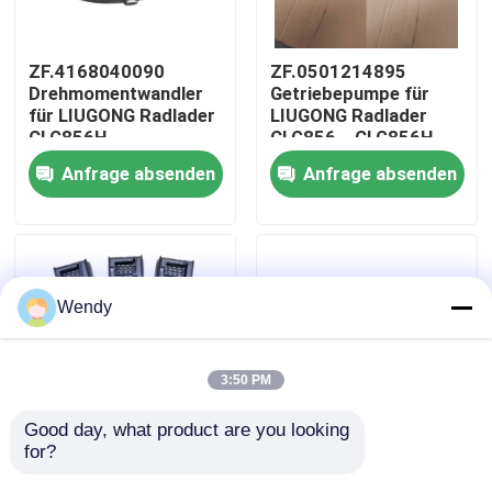
Über uns
ZF.4168040090
ZF.0501214895
Drehmomentwandler
Getriebepumpe für
für LIUGONG Radlader
LIUGONG Radlader
Fabrik-Ausflug
CLG856H、
CLG856、CLG856H、
CLG862H、
CLG862、CLG870
Anfrage absenden
Anfrage absenden
CLG870H、CLG886H
Getriebe 4WG180
Qualitätskontrolle
Getriebe 4WG200、
4WG200 6WG180
4WG210、4BP230
3WG190
Treten Sie mit uns in Verbindung
Wendy
Nachrichten
3:50 PM
Fälle
Good day, what product are you looking 
for?
ZF.0501211422
ZF.0501004171
Monitor für den
Getriebepumpe für
Bloggen