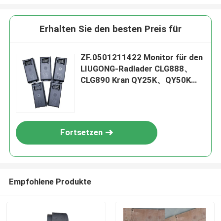
Erhalten Sie den besten Preis für
ZF.0501211422 Monitor für den
LIUGONG-Radlader CLG888、
CLG890 Kran QY25K、QY50K
XGC85、XGC130、XGC220
STC250、STC500 SCC550、
SCC800
Fortsetzen
Empfohlene Produkte