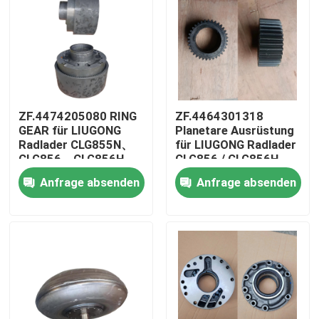
ZF.4474205080 RING
ZF.4464301318
GEAR für LIUGONG
Planetare Ausrüstung
Radlader CLG855N、
für LIUGONG Radlader
CLG856、CLG856H、
CLG856 / CLG856H
CLG835、CLG842
CLG862 / CLG862H
Anfrage absenden
Anfrage absenden
Getriebe
CLG870 / CLG870H
4WG180/4WG200
CLG50D Übertragung
4WG180 & 4WG200
Haus
Serie
Produkte
Videos