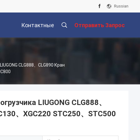
Russian
Контактные
Отправить Запрос
ы
Данные
а LIUGONG CLG888、CLG890 Кран
C800
погрузчика LIUGONG CLG888、
GC130、XGC220 STC250、STC500