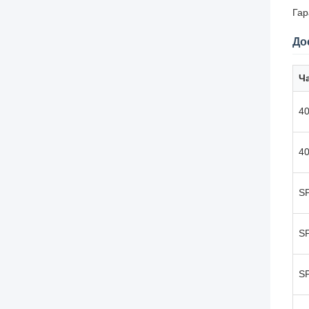
Гар
До
Ч
4
4
S
S
S