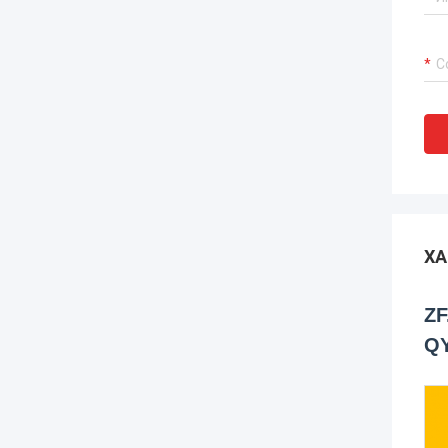
ХА
ZF
QY