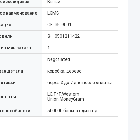
роисхождения
Китай
ое наименование
LGMC
кация
CE, ISO9001
одели
ЗФ.0501211422
во мин заказа
1
Negotiated
вая детали
коробка, дерево
оставки
через 3 до 7 дня после оплаты
LC,T/T,Western
 оплаты
Union,MoneyGram
а способности
500000 блоков один год