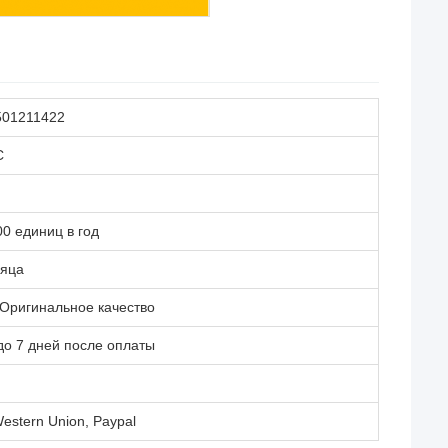
501211422
C
0 единиц в год
сяца
Оригинальное качество
до 7 дней после оплаты
й
Western Union, Paypal