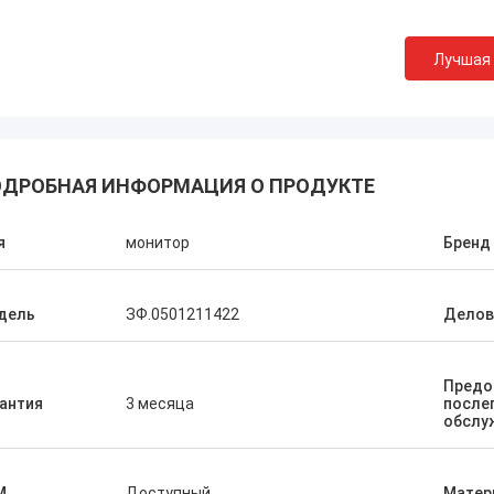
Лучшая
ДРОБНАЯ ИНФОРМАЦИЯ О ПРОДУКТЕ
я
монитор
Бренд
дель
ЗФ.0501211422
Делов
Предо
антия
3 месяца
после
обслу
M
Доступный
Матер