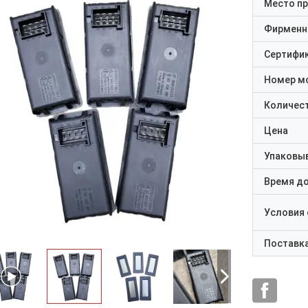
Место п
Фирменн
Сертифи
Номер м
Количест
Цена
Упаковы
Время д
Условия
Поставк