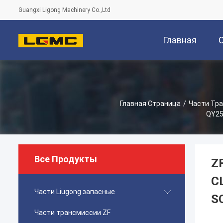
Guangxi Ligong Machinery Co.,Ltd
Главная
Страница
Главная Страница
/
Части Тр
QY2
Все Продукты
Z
C
Части Liugong запасные
S
Части трансмиссии ZF