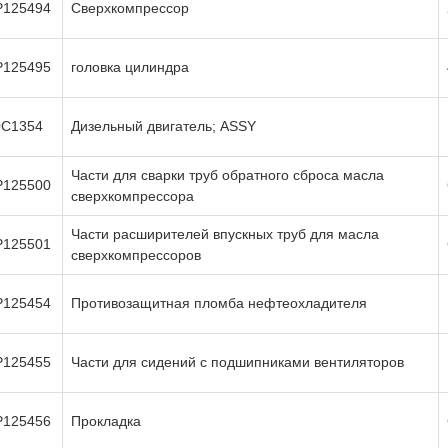
P125494
Сверхкомпрессор
P125495
головка цилиндра
0C1354
Дизельный двигатель; ASSY
Части для сварки труб обратного сброса масла
P125500
сверхкомпрессора
Части расширителей впускных труб для масла
P125501
сверхкомпрессоров
P125454
Противозащитная пломба нефтеохладителя
P125455
Части для сидений с подшипниками вентиляторов
P125456
Прокладка