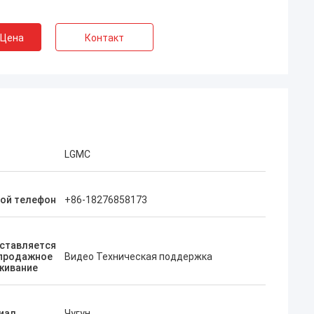
 Цена
Контакт
LGMC
ой телефон
+86-18276858173
ставляется
продажное
Видео Техническая поддержка
живание
иал
Чугун