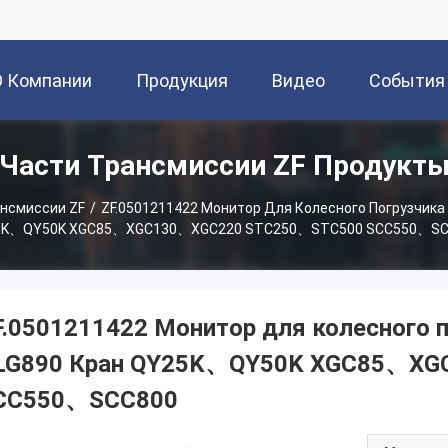
О Компании
Продукция
Видео
События
Части Трансмиссии ZF Продукт
ансмиссии ZF
/
ZF.0501211422 Монитор Для Колесного Погрузчик
5K、QY50K XGC85、XGC130、XGC220 STC250、STC500 SCC550、SC
F.0501211422 Монитор для колесного 
LG890 Кран QY25K、QY50K XGC85、X
CC550、SCC800