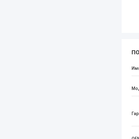
ПО
Им
Мо
Гар
OE