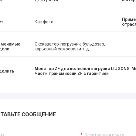
Приме
ет
Как фото
отрас
именимые
Экскаватор-погрузчик, бульдозер,
дели
карьерный самосвал и т. д.
Монитор ZF для колесной загрузки LIUGONG
,
М
делить
Части трансмиссии ZF с гарантией
ТАВЬТЕ СООБЩЕНИЕ