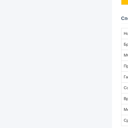
Сп
Н
Б
М
П
Г
С
Вр
М
С