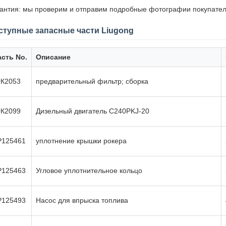
антия: мы проверим и отправим подробные фотографии покупате
ступные запасные части Liugong
асть No.
Описание
0К2053
предварительный фильтр; сборка
0К2099
Дизельный двигатель C240PKJ-20
P125461
уплотнение крышки рокера
P125463
Угловое уплотнительное кольцо
P125493
Насос для впрыска топлива