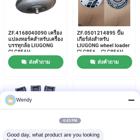
เกี่ยวกับเรา
ZF.4168040090 เครื่อง
ZF.0501214895 ปั๊ม
ทัวร์โรงงาน
แปลงทอร์คสําหรับเครื่อง
เกียร์ส่งสําหรับ
บรรทุกล้อ LIUGONG
LIUGONG wheel loader
CLG856H、
CLG856、CLG856H、
ควบคุมคุณภาพ
CLG862H、
CLG862、CLG870 การ
ส่งคำถาม
ส่งคำถาม
CLG870H、CLG886H
ส่ง 4WG180 4WG200
เครื่องส่ง 4WG200、
6WG180 3WG190
4WG210、4BP230
ติดต่อเรา
ข่าว
Wendy
กรณี
4:43 PM
Good day, what product are you looking 
บล็อก