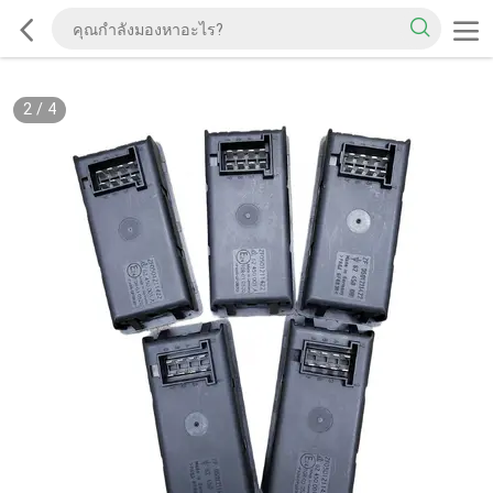
2
/
4