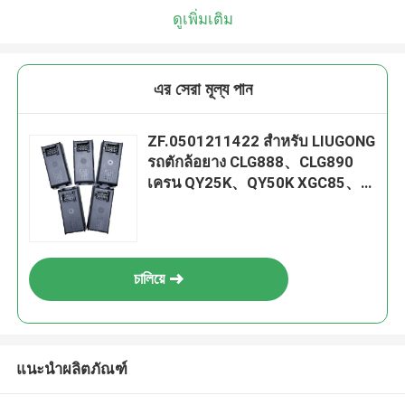
ดูเพิ่มเติม
এর সেরা মূল্য পান
ZF.0501211422 สำหรับ LIUGONG
รถตักล้อยาง CLG888、CLG890
เครน QY25K、QY50K XGC85、
XGC130、XGC220 STC250、
STC500 SCC550、SCC800
চালিয়ে
แนะนำผลิตภัณฑ์