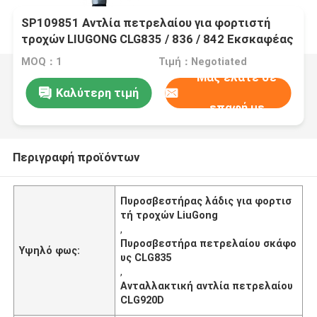
SP109851 Αντλία πετρελαίου για φορτιστή
τροχών LIUGONG CLG835 / 836 / 842 Εκσκαφέας
CLG920C / D / 922D / 925D
MOQ：1
Τιμή：Negotiated
Μας ελάτε σε
Καλύτερη τιμή
επαφή με
Περιγραφή προϊόντων
Πυροσβεστήρας λάδις για φορτισ
τή τροχών LiuGong
,
Πυροσβεστήρα πετρελαίου σκάφο
Υψηλό φως:
υς CLG835
,
Ανταλλακτική αντλία πετρελαίου
CLG920D