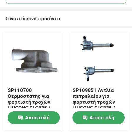
Συνιστώμενα προϊόντα
SP110700
SP109851 Αντλία
Σπίτι
Θερμοστάτης για
πετρελαίου για
φορτιστή τροχών
φορτιστή τροχών
LIUGONG CLG835 /
LIUGONG CLG835 /
Προϊόντα
836 / 842
836 / 842 Εκσκαφέας
Αποστολή
Αποστολή
Grader/Roadroller
CLG920C / D / 922D /
CLG418 / 4180D / 612
925D
ερώτησης
ερώτησης
Βίντεο
/ 614