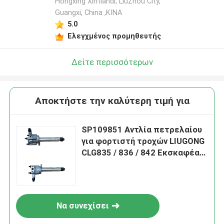
Hongxing Xintiandi, LiuZhou City,
Guangxi, China ,ΚΙΝΑ
5.0
Ελεγχμένος προμηθευτής
Δείτε περισσότερων
Αποκτήστε την καλύτερη τιμή για
SP109851 Αντλία πετρελαίου
για φορτιστή τροχών LIUGONG
CLG835 / 836 / 842 Εκσκαφέας
CLG920C / D / 922D / 925D
Να συνεχίσει