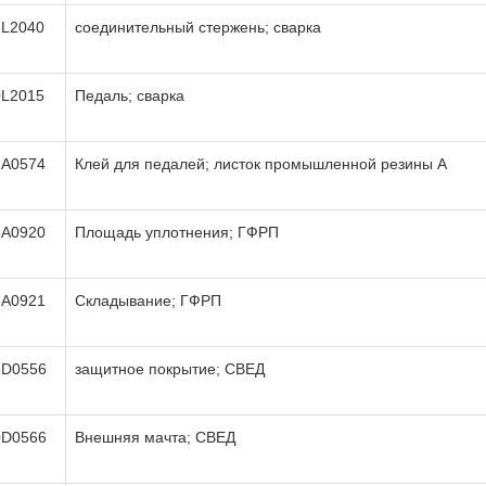
6L2040
соединительный стержень; сварка
0L2015
Педаль; сварка
2A0574
Клей для педалей; листок промышленной резины А
6A0920
Площадь уплотнения; ГФРП
6A0921
Складывание; ГФРП
5D0556
защитное покрытие; СВЕД
0D0566
Внешняя мачта; СВЕД