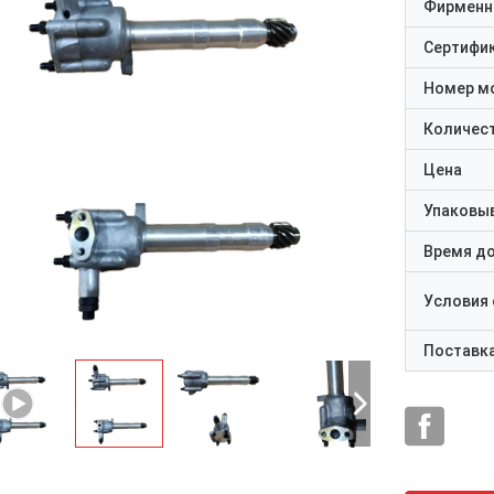
Фирменн
Сертифи
Номер м
Количест
Цена
Упаковы
Время д
Условия
Поставк