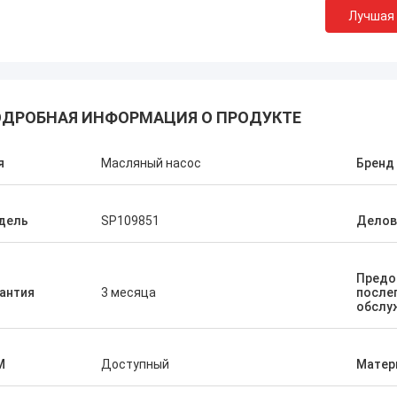
Лучшая
ДРОБНАЯ ИНФОРМАЦИЯ О ПРОДУКТЕ
я
Масляный насос
Бренд
дель
SP109851
Делов
Предо
антия
3 месяца
после
обслу
M
Доступный
Матер