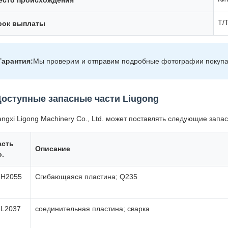
есто происхождения
T/T
рок выплаты
Гарантия:
Мы проверим и отправим подробные фотографии покупа
Доступные запасные части Liugong
ngxi Ligong Machinery Co., Ltd. может поставлять следующие запас
асть
Описание
o.
3H2055
Сгибающаяся пластина; Q235
6L2037
соединительная пластина; сварка