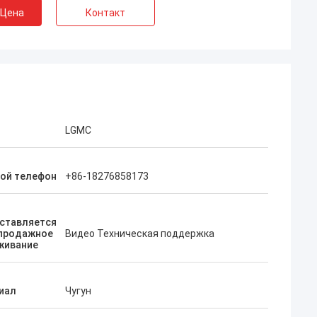
 Цена
Контакт
LGMC
ой телефон
+86-18276858173
ставляется
продажное
Видео Техническая поддержка
живание
иал
Чугун