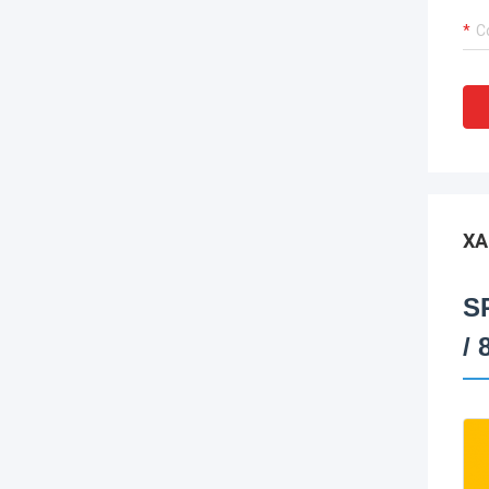
ХА
S
/ 