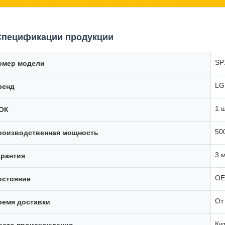
Спецификации продукции
SP
омер модели
L
ренд
1 ш
ОК
50
роизводственная мощность
3 
арантия
OE
остояние
От
ремя доставки
Ки