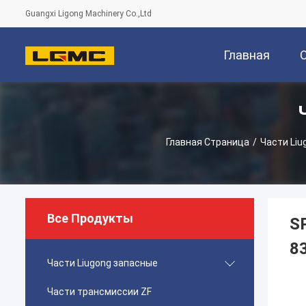
Guangxi Ligong Machinery Co.,Ltd
Главная
Страница
Главная Страница
/
Части Liu
Все Продукты
S
83
Части Liugong запасные
Части трансмиссии ZF