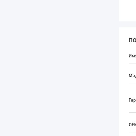
ПО
Им
Мо
Гар
OE