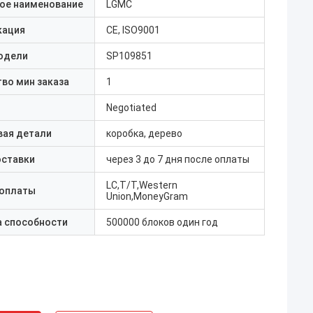
ое наименование
LGMC
кация
CE, ISO9001
одели
SP109851
во мин заказа
1
Negotiated
вая детали
коробка, дерево
оставки
через 3 до 7 дня после оплаты
LC,T/T,Western
 оплаты
Union,MoneyGram
а способности
500000 блоков один год