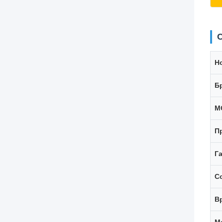
Н
Б
М
П
Г
С
В