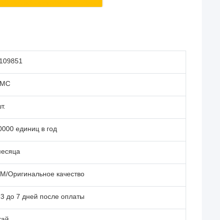
109851
GMC
т.
0000 единиц в год
месяца
M/Оригинальное качество
 3 до 7 дней после оплаты
тай