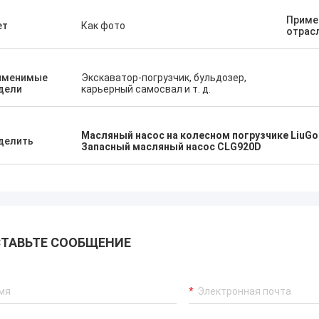
Приме
ет
Как фото
отрас
именимые
Экскаватор-погрузчик, бульдозер,
дели
карьерный самосвал и т. д.
Масляный насос на колесном погрузчике LiuG
делить
Запасный масляный насос CLG920D
ТАВЬТЕ СООБЩЕНИЕ