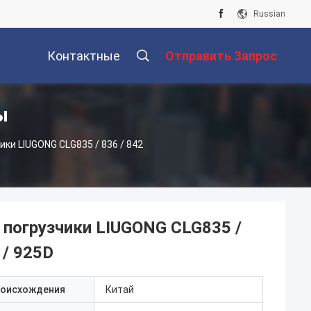
Russian
Контактные
Отправить Запрос
ы
Данные
ки LIUGONG CLG835 / 836 / 842
 погрузчики LIUGONG CLG835 /
 / 925D
роисхождения
Китай