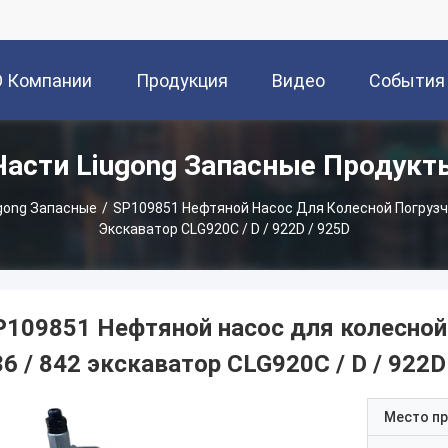
О Компании
Продукция
Видео
События
Части Liugong Запасные Продукт
gong Запасные
/
SP109851 Нефтяной Насос Для Колесной Погрузчи
Экскаватор CLG920C / D / 922D / 925D
P109851 Нефтяной насос для колесной
6 / 842 экскаватор CLG920C / D / 922D
Место п