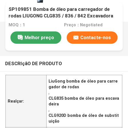
SP109851 Bomba de óleo para carregador de
rodas LIUGONG CLG835 / 836 / 842 Excavadora
CLG920C / D / 922D / 925D
MOQ：1
Preço：Negotiated
Melhor preço
Contacte-nos
DESCRIçãO DE PRODUTO
LiuGong bomba de óleo para carre
gador de rodas
,
CLG835 bomba de óleo para escava
Realçar:
deira
,
CLG920D bomba de óleo de substit
uição