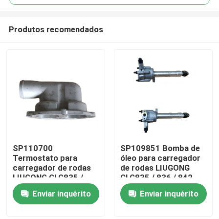
Produtos recomendados
SP110700
SP109851 Bomba de
Casa
Termostato para
óleo para carregador
carregador de rodas
de rodas LIUGONG
LIUGONG CLG835 /
CLG835 / 836 / 842
Produtos
836 / 842
Excavadora CLG920C
Enviar inquérito
Enviar inquérito
Grader/Roadroller
/ D / 922D / 925D
CLG418 / 4180D / 612
Vídeos
/ 614