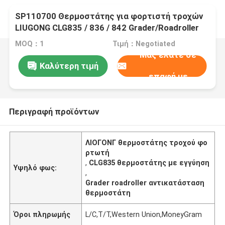
SP110700 Θερμοστάτης για φορτιστή τροχών
LIUGONG CLG835 / 836 / 842 Grader/Roadroller
CLG418 / 4180D / 612 / 614
MOQ：1
Τιμή：Negotiated
Μας ελάτε σε
Καλύτερη τιμή
επαφή με
Περιγραφή προϊόντων
ΛΙΟΓΟΝΓ θερμοστάτης τροχού φο
ρτωτή
,
CLG835 θερμοστάτης με εγγύηση
Υψηλό φως:
,
Grader roadroller αντικατάσταση
θερμοστάτη
Όροι πληρωμής
L/C,T/T,Western Union,MoneyGram