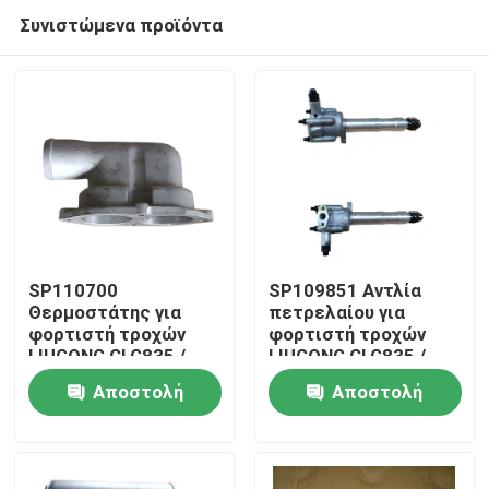
Συνιστώμενα προϊόντα
SP110700
SP109851 Αντλία
Θερμοστάτης για
πετρελαίου για
φορτιστή τροχών
φορτιστή τροχών
Σπίτι
LIUGONG CLG835 /
LIUGONG CLG835 /
836 / 842
836 / 842 Εκσκαφέας
Αποστολή
Αποστολή
Grader/Roadroller
CLG920C / D / 922D /
Προϊόντα
CLG418 / 4180D / 612
925D
ερώτησης
ερώτησης
/ 614
Βίντεο