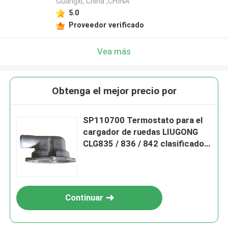
Guangxi, China ,CHINA
5.0
Proveedor verificado
Vea más
Obtenga el mejor precio por
SP110700 Termostato para el
cargador de ruedas LIUGONG
CLG835 / 836 / 842 clasificador
/ rodillo CLG418 / 4180D / 612 /
614
Continuar