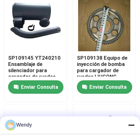
Sobre nosotros
Viaje de la fábrica
Control de calidad
SP109145 YT240210
SP109138 Equipo de
Ensamblaje de
inyección de bomba
silenciador para
para cargador de
cargador de ruedas
ruedas LIUGONG
Éntrenos en contacto con
LIUGONG CLG855N /
CLG835 / 836 / 842 /
Enviar Consulta
Enviar Consulta
856 / 856H / ZL50CN /
855N / 856 / 856H
50CN Excavadora de
Excavadora CLG920C
Noticias
GNL CLG920C / D
/ D / 922D / 925D
Calificador CLG418
Casos
Wendy
Blog