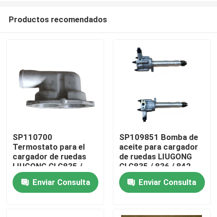
Productos recomendados
SP110700
SP109851 Bomba de
Termostato para el
aceite para cargador
Hogar
cargador de ruedas
de ruedas LIUGONG
LIUGONG CLG835 /
CLG835 / 836 / 842
836 / 842 clasificador
Excavadora CLG920C
Enviar Consulta
Enviar Consulta
Productos
/ rodillo CLG418 /
/ D / 922D / 925D
4180D / 612 / 614
Vídeos