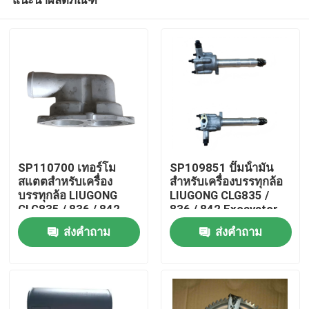
SP110700 เทอร์โม
SP109851 ปั๊มน้ํามัน
สแตตสําหรับเครื่อง
สําหรับเครื่องบรรทุกล้อ
บรรทุกล้อ LIUGONG
LIUGONG CLG835 /
CLG835 / 836 / 842
836 / 842 Excavator
บ้าน
Grader/Roadroller
CLG920C / D / 922D /
ส่งคำถาม
ส่งคำถาม
CLG418 / 4180D / 612
925D
/ 614
สินค้า
วิดีโอ