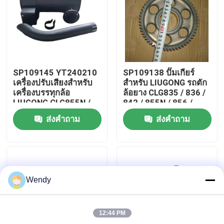
เกี่ยวกับเรา
ทัวร์โรงงาน
SP109145 YT240210
SP109138 ปั๊มเกียร์
เครื่องปรับเสียงสําหรับ
สำหรับ LIUGONG รถตัก
ควบคุมคุณภาพ
เครื่องบรรทุกล้อ
ล้อยาง CLG835 / 836 /
LIUGONG CLG855N /
842 / 855N / 856 /
856 / 856H / ZL50CN /
856H Excavator
ส่งคำถาม
ส่งคำถาม
50CN-LNG Excavator
CLG920C/D / 922D /
ติดต่อเรา
CLG920C/D Grader
925D
CLG418
ข่าว
Wendy
กรณี
12:44 PM
บล็อก