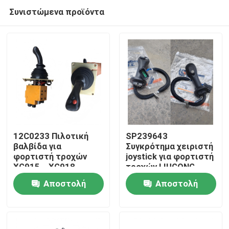
Συνιστώμενα προϊόντα
12C0233 Πιλοτική
SP239643
βαλβίδα για
Συγκρότημα χειριστή
φορτιστή τροχών
joystick για φορτιστή
Σπίτι
XG915、XG918、
τροχών LIUGONG
XG932、XG955、
CLG856H Excavator
Αποστολή
Αποστολή
XG962、XG982
CLG920D、
Προϊόντα
Αντικειμή
CLG922D、CLG925D
ερώτησης
ερώτησης
CLG933E、CLG936D、
CLG939E
Βίντεο