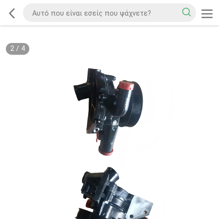
2
/
4