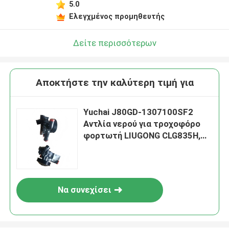
5.0
Ελεγχμένος προμηθευτής
Δείτε περισσότερων
Αποκτήστε την καλύτερη τιμή για
Yuchai J80GD-1307100SF2
Αντλία νερού για τροχοφόρο
φορτωτή LIUGONG CLG835H,
CLG836, CLG842 CLG855N,
CLG856H Roadroller SDLG
RS8140, RS81160 XS140,
RS81160 XS1
Να συνεχίσει