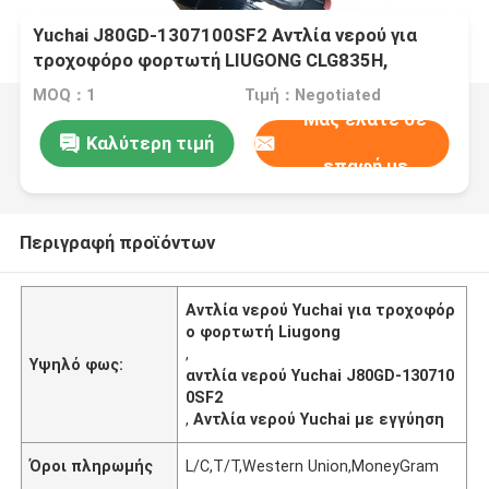
Yuchai J80GD-1307100SF2 Αντλία νερού για
τροχοφόρο φορτωτή LIUGONG CLG835H,
CLG836, CLG842 CLG855N, CLG856H Roadroller
MOQ：1
Τιμή：Negotiated
SDLG RS8140, RS81160 XS140, RS81160 XS1
Μας ελάτε σε
Καλύτερη τιμή
επαφή με
Περιγραφή προϊόντων
Αντλία νερού Yuchai για τροχοφόρ
ο φορτωτή Liugong
,
Υψηλό φως:
αντλία νερού Yuchai J80GD-130710
0SF2
,
Αντλία νερού Yuchai με εγγύηση
Όροι πληρωμής
L/C,T/T,Western Union,MoneyGram