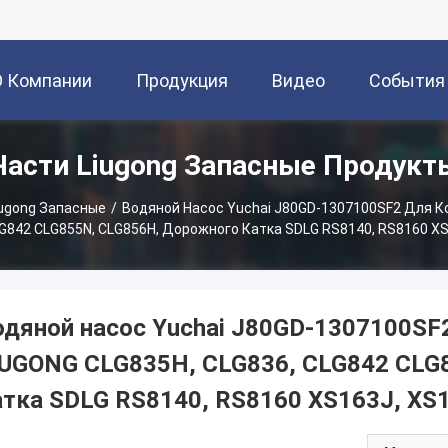
О Компании
Продукция
Видео
События
Части Liugong Запасные Продукт
iugong Запасные
/
Водяной Насос Yuchai J80GD-1307100SF2 Для К
LG842 CLG855N, CLG856H, Дорожного Катка SDLG RS8140, RS8160 XS
одяной насос Yuchai J80GD-1307100SF2
IUGONG CLG835H, CLG836, CLG842 CLG
атка SDLG RS8140, RS8160 XS163J, XS