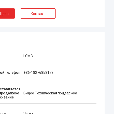
 Цена
Контакт
LGMC
ой телефон
+86-18276858173
ставляется
продажное
Видео Техническая поддержка
живание
иал
Чугун