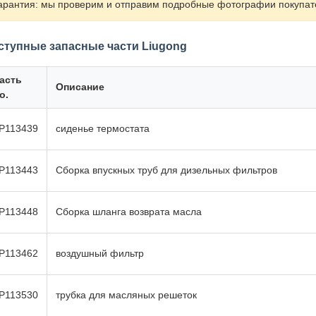
арантия: мы проверим и отправим подробные фотографии покупат
ступные запасные части Liugong
асть
Описание
o.
P113439
сиденье термостата
P113443
Сборка впускных труб для дизельных фильтров
P113448
Сборка шланга возврата масла
P113462
воздушный фильтр
P113530
трубка для масляных решеток