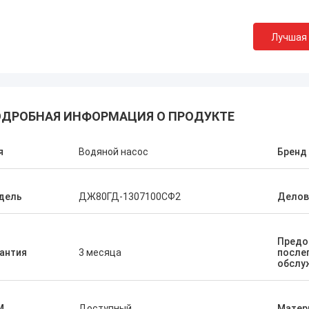
Лучшая
ДРОБНАЯ ИНФОРМАЦИЯ О ПРОДУКТЕ
я
Водяной насос
Бренд
дель
ДЖ80ГД-1307100СФ2
Делов
Предо
антия
3 месяца
после
обслу
M
Доступный
Матер