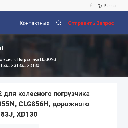
Russian
Контактные
Отправить Запрос
ы
Данные
олесного Погрузчика LIUGONG
163J, XS183J, XD130
 для колесного погрузчика
855N, CLG856H, дорожного
183J, XD130