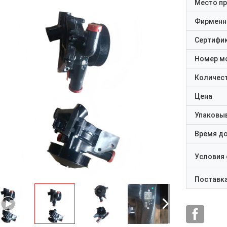
Место п
Фирменн
Сертифи
Номер м
Количест
Цена
Упаковы
Время д
Условия
Поставк