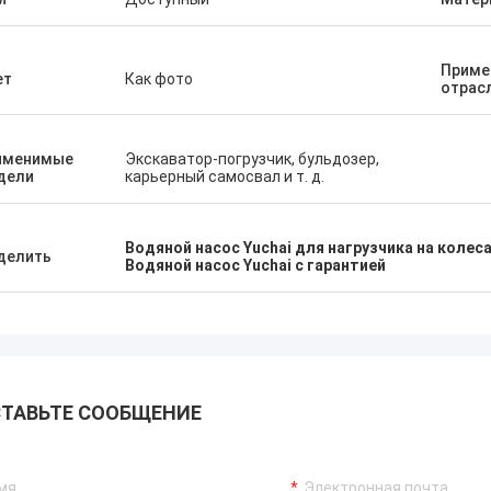
Приме
ет
Как фото
отрас
именимые
Экскаватор-погрузчик, бульдозер,
дели
карьерный самосвал и т. д.
Водяной насос Yuchai для нагрузчика на колеса
делить
Водяной насос Yuchai с гарантией
ТАВЬТЕ СООБЩЕНИЕ