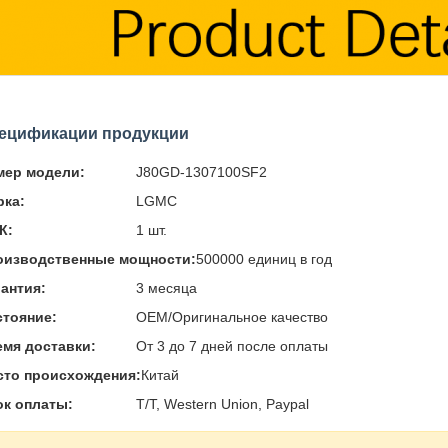
ецификации продукции
мер модели:
J80GD-1307100SF2
рка:
LGMC
К:
1 шт.
оизводственные мощности:
500000 единиц в год
антия:
3 месяца
стояние:
OEM/Оригинальное качество
мя доставки:
От 3 до 7 дней после оплаты
сто происхождения:
Китай
ок оплаты:
T/T, Western Union, Paypal