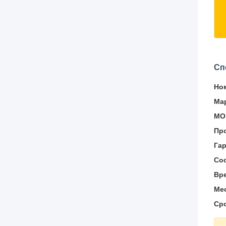
Сп
Но
Ма
МО
Пр
Гар
Со
Вре
Ме
Ср