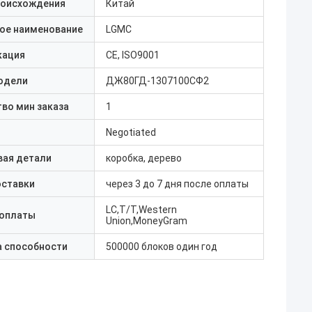
роисхождения
Китай
ое наименование
LGMC
кация
CE, ISO9001
одели
ДЖ80ГД-1307100СФ2
во мин заказа
1
Negotiated
вая детали
коробка, дерево
оставки
через 3 до 7 дня после оплаты
LC,T/T,Western
 оплаты
Union,MoneyGram
а способности
500000 блоков один год