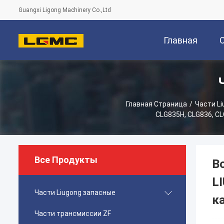
Guangxi Ligong Machinery Co.,Ltd
Главная
Страница
Главная Страница
/
Части L
CLG835H, CLG836, C
Все Продукты
В
L
Части Liugong запасные
к
Части трансмиссии ZF