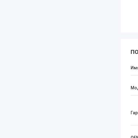
ПО
Им
Мо
Гар
OE