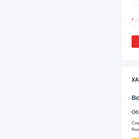
ХА
Во
Об
Сов
Roa