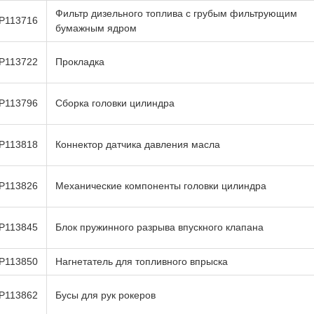
Фильтр дизельного топлива с грубым фильтрующим
P113716
бумажным ядром
P113722
Прокладка
P113796
Сборка головки цилиндра
P113818
Коннектор датчика давления масла
P113826
Механические компоненты головки цилиндра
P113845
Блок пружинного разрыва впускного клапана
P113850
Нагнетатель для топливного впрыска
P113862
Бусы для рук рокеров