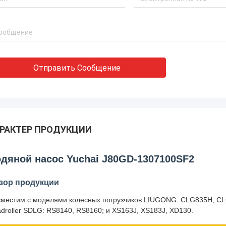
Отправить Сообщение
РАКТЕР ПРОДУКЦИИ
дяной насос Yuchai J80GD-1307100SF2
зор продукции
местим с моделями колесных погрузчиков LIUGONG: CLG835H, C
droller SDLG: RS8140, RS8160; и XS163J, XS183J, XD130.