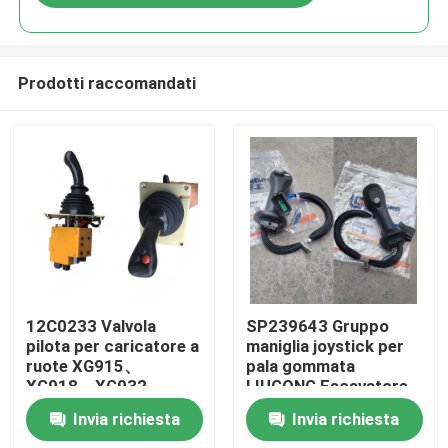
Prodotti raccomandati
Casa
12C0233 Valvola
SP239643 Gruppo
pilota per caricatore a
maniglia joystick per
ruote XG915、
pala gommata
Prodotti
XG918、XG932、
LIUGONG Escavatore
XG955、XG962、
CLG856H CLG920D、
Invia richiesta
Invia richiesta
XG982 Ricambi
CLG922D、CLG925D
Video
CLG933E、CLG936D、