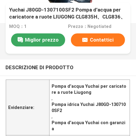
Yuchai J80GD-1307100SF2 Pompa d'acqua per
caricatore a ruote LIUGONG CLG835H、CLG836、
CLG842 CLG855N、CLG856H Roadroller SDLG
MOQ：1
Prezzo：Negotiated
RS8140、RS8160 XS163J、XS183J、XD130
Miglior prezzo
Contattici
DESCRIZIONE DI PRODOTTO
Pompa d'acqua Yuchai per caricato
re a ruote Liugong
,
Pompa idrica Yuchai J80GD-130710
Evidenziare:
0SF2
,
Pompa d'acqua Yuchai con garanzi
a