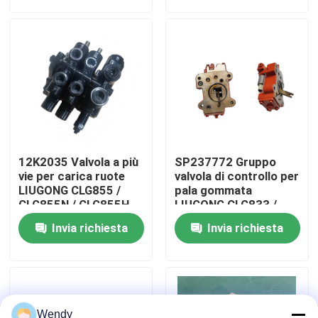
CLG939E
Circa noi
Giro della fabbrica
Controllo di qualità
12K2035 Valvola a più
SP237772 Gruppo
Contattici
vie per carica ruote
valvola di controllo per
LIUGONG CLG855 /
pala gommata
CLG855N / CLG855H
LIUGONG CLG833 /
CLG856 / CLG856H
CLG833H CLG835 /
Notizie
Invia richiesta
Invia richiesta
CLG50CN / CLG50C
CLG835H CLG836 /
CLG836H ZL30E /
ZL30F
Casi
Blog
Wendy