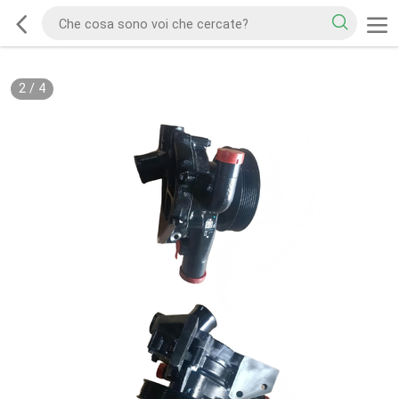
2
/
4