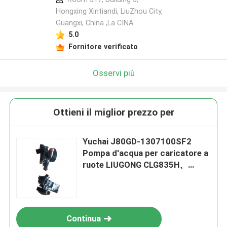
Hongxing Xintiandi, LiuZhou City,
Guangxi, China ,La CINA
5.0
Fornitore verificato
Osservi più
Ottieni il miglior prezzo per
Yuchai J80GD-1307100SF2
Pompa d'acqua per caricatore a
ruote LIUGONG CLG835H、
CLG836、CLG842 CLG855N、
CLG856H Roadroller SDLG
RS8140、RS8160 XS163J、
XS183J、XD130
Continua