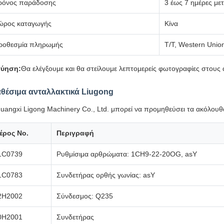
ρόνος παράδοσης
3 έως 7 ημέρες με
ώρος καταγωγής
Κίνα
ροθεσμία πληρωμής
T/T, Western Unio
γύηση:
Θα ελέγξουμε και θα στείλουμε λεπτομερείς φωτογραφίες στους 
αθέσιμα ανταλλακτικά Liugong
uangxi Ligong Machinery Co., Ltd. μπορεί να προμηθεύσει τα ακόλουθ
έρος Νο.
Περιγραφή
1C0739
Ρυθμίσιμα αρθρώματα: 1CH9-22-20OG, asY
1C0783
Συνδετήρας ορθής γωνίας: asY
2H2002
Σύνδεσμος: Q235
0H2001
Συνδετήρας