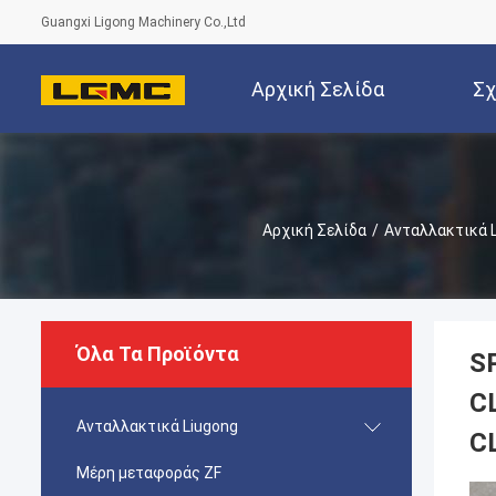
Guangxi Ligong Machinery Co.,Ltd
Αρχική Σελίδα
Σχ
Αρχική Σελίδα
/
Ανταλλακτικά 
Όλα Τα Προϊόντα
S
C
Ανταλλακτικά Liugong
C
Μέρη μεταφοράς ZF