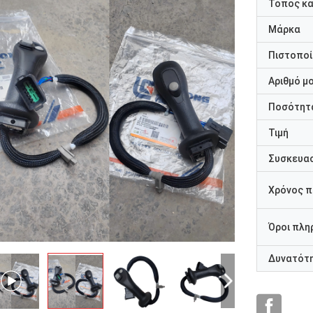
Τόπος κ
Μάρκα
Πιστοποί
Αριθμό μ
Ποσότητα
Τιμή
Συσκευασ
Χρόνος 
Όροι πλη
Δυνατότ