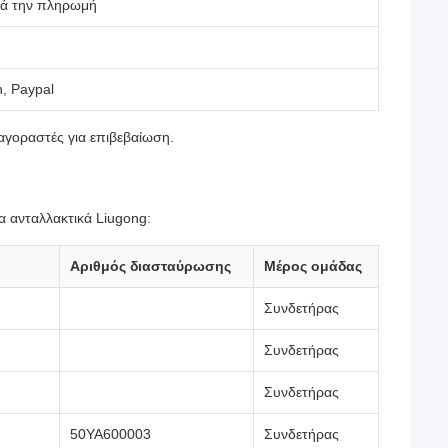
τά την πληρωμή
n, Paypal
αγοραστές για επιβεβαίωση.
α ανταλλακτικά Liugong:
Αριθμός διασταύρωσης
Μέρος ομάδας
Συνδετήρας
Συνδετήρας
Συνδετήρας
50YA600003
Συνδετήρας