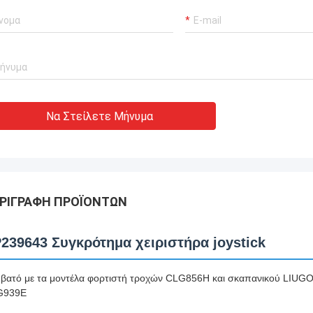
Να Στείλετε Μήνυμα
ΡΙΓΡΑΦΉ ΠΡΟΪΌΝΤΩΝ
239643 Συγκρότημα χειριστήρα joystick
βατό με τα μοντέλα φορτιστή τροχών CLG856H και σκαπανικού L
G939E