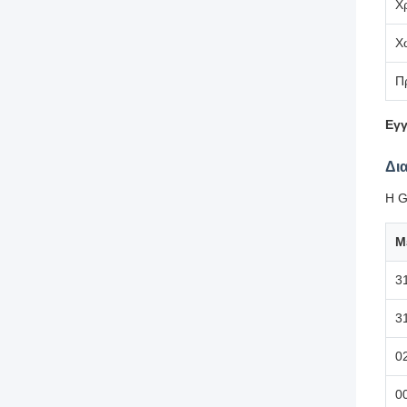
Χ
Χ
Π
Εγ
Δι
Η G
Μ
3
3
0
0