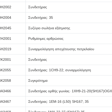
0H2002
Συνδετήρας
0H2004
Συνδετήρας: 35
0H2045
Συζύγιο σωλήνα εξάτμισης
2H2001
Ρυθμίσιμες αρθρώσεις
6H2019
Συναρμολόγηση αποχέτευσης πετρελαίου
2Κ2001
Συνδετήρας
4Κ2055
Συνδετήρας: 1CH9-22; συναρμολόγηση
4Κ2058
Συγκρότημα
0A3466
Συνδετήρας ορθής γωνίας· 1XH9-21-20(SH167)OGX
0A3467
Συνδετήρας: 1EM-16 (L50) SH167; 35