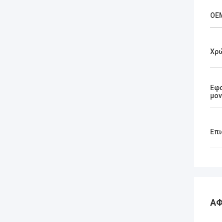
OE
Χρ
Εφ
μο
Επι
ΑΦ