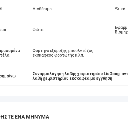
M
Διαθέσιμο
Υλικό
Εφαρμ
ώμα
Φώτα
Βιομηχ
αρμοσμένα
Φορτηγό εξόρυξης μπουλντόζας
ντέλα
εκσκαφέας φορτωτής κ.λπ.
Συναρμολόγηση λαβής χειριστηρίου LiuGong
,
αν
σημαίνω
λαβή χειριστηρίου εκσκαφέα με εγγύηση
ΉΣΤΕ ΈΝΑ ΜΉΝΥΜΑ