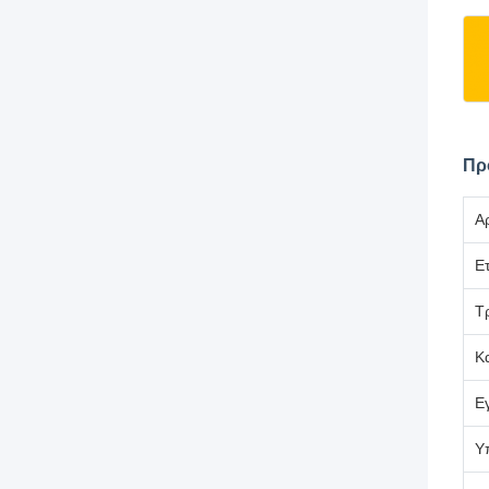
Πρ
Α
Ετ
Τ
Κ
Ε
Υ