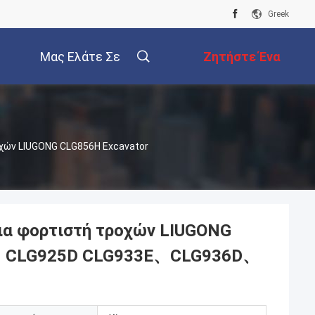
Greek
Μας Ελάτε Σε
Ζητήστε Ένα
Επαφή Με
Απόσπασμα
οχών LIUGONG CLG856H Excavator
για φορτιστή τροχών LIUGONG
D、CLG925D CLG933E、CLG936D、