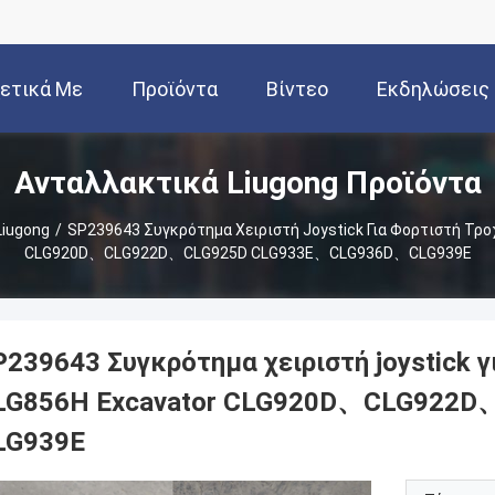
ετικά Με
Προϊόντα
Βίντεο
Εκδηλώσεις
Ανταλλακτικά Liugong Προϊόντα
Εμάς
Liugong
/
SP239643 Συγκρότημα Χειριστή Joystick Για Φορτιστή Τρ
CLG920D、CLG922D、CLG925D CLG933E、CLG936D、CLG939E
P239643 Συγκρότημα χειριστή joystick 
LG856H Excavator CLG920D、CLG922
LG939E