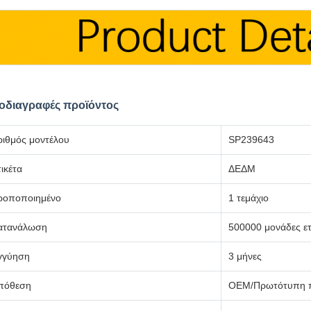
οδιαγραφές προϊόντος
ριθμός μοντέλου
SP239643
ικέτα
ΔΕΔΜ
ροποποιημένο
1 τεμάχιο
ατανάλωση
500000 μονάδες ε
γγύηση
3 μήνες
πόθεση
OEM/Πρωτότυπη π