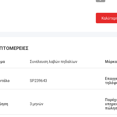
Καλύτερ
ΠΤΟΜΈΡΕΙΕΣ
ομα
Συνέλευση λαβών πηδαλίων
Μάρκα
Επαγγ
ντέλο
SP239643
τηλέφ
Παρέχ
ύηση
3 μηνών
υπηρεσ
πώλησ