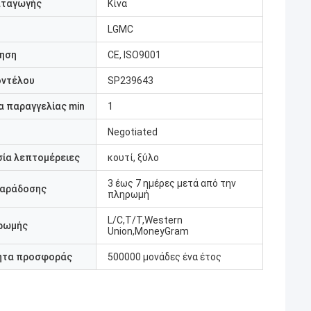
αταγωγής
Κίνα
LGMC
ηση
CE, ISO9001
οντέλου
SP239643
 παραγγελίας min
1
Negotiated
ία λεπτομέρειες
κουτί, ξύλο
3 έως 7 ημέρες μετά από την
παράδοσης
πληρωμή
L/C,T/T,Western
ρωμής
Union,MoneyGram
ητα προσφοράς
500000 μονάδες ένα έτος