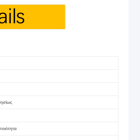
τησίως
οιότητα