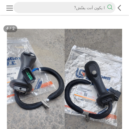
4
/
2