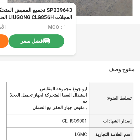
SP239643 تجميع المقبض الم
G925D CLG933E、CLG936D、
MOQ：1
الأسعا
CLG939E
افضل سعر
منتوج وصف
ليو جونغ مجموعة المقابس
,
استبدال العصا المتحركة لجهاز تحميل العجلا
تسليط الضوء:
ت
,
مقبض جهاز الحفر مع الضمان
إصدار الشهادات
CE, ISO9001
اسم العلامة التجارية
LGMC