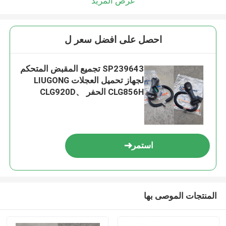
عرض المزيد
احصل على افضل سعر ل
SP239643 تجميع المقبض المتحكم
لجهاز تحميل العجلات LIUGONG
CLG856H الحفر CLG920D、
CLG922D、CLG925D CLG933E、
CLG936D、CLG939E
استمر
المنتجات الموصى بها