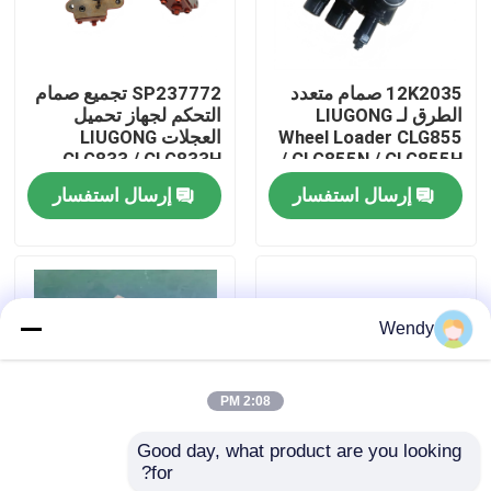
معلومات عنا
12K2035 صمام متعدد
SP237772 تجميع صمام
الطرق لـ LIUGONG
التحكم لجهاز تحميل
جولة في المعمل
Wheel Loader CLG855
العجلات LIUGONG
CLG833 / CLG833H
/ CLG855N / CLG855H
CLG835 / CLG835H
CLG856 / CLG856H
إرسال استفسار
إرسال استفسار
رقابة جودة
CLG836 / CLG836H
CLG50CN / CLG50C
ZL30E / ZL30F
اتصل بنا
Wendy
أخبار
2:08 PM
حالات
Good day, what product are you looking 
for?
SP161058 دعم
41A0876 التروس
مدونة