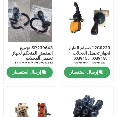
12C0233 صمام الطيار
SP239643 تجميع
لجهاز تحميل العجلات
المقبض المتحكم لجهاز
XG915、XG918、
تحميل العجلات
LIUGONG CLG856H
XG932、XG955、
XG962、XG982 قطع
الحفر CLG920D、
إرسال استفسار
إرسال استفسار
الغيار
CLG922D、CLG925D
CLG933E、CLG936D、
بيت
CLG939E
منتجات
أشرطة فيديو