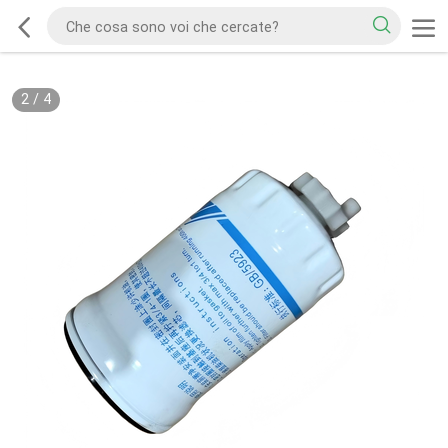
2
/
4