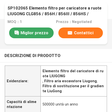
SP102065 Elemento filtro per caricatore a ruote
LIUGONG CLG856 / 856H / 856III / 856HS /
856HSE Escavatore CLG920D / 922D Grader
MOQ：1
Prezzo：Negotiated
CLG4180D / 4220D
Miglior prezzo
Contattici
DESCRIZIONE DI PRODOTTO
Elemento filtro del caricatore di ru
ote LIUGONG
Evidenziare:
,
Filtro aria escavatore Liugong
,
Filtro di sostituzione per il gradien
te LiuGong
Capacità di alime
500000 unità un anno
ntazione