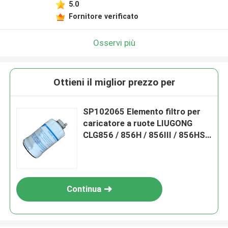
5.0
Fornitore verificato
Osservi più
Ottieni il miglior prezzo per
SP102065 Elemento filtro per
caricatore a ruote LIUGONG
CLG856 / 856H / 856III / 856HS /
856HSE Escavatore CLG920D /
922D Grader CLG4180D / 4220D
Continua