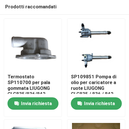
Prodotti raccomandati
Termostato
SP109851 Pompa di
SP110700 per pala
olio per caricatore a
gommata LIUGONG
ruote LIUGONG
Casa
CLG835/836/842
CLG835 / 836 / 842
livellatrice/rullo
escavatore CLG920C /
Invia richiesta
Invia richiesta
compressore
D / 922D / 925D
Prodotti
CLG418/4180D/612/614
Video