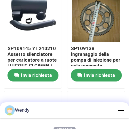
Circa noi
Giro della fabbrica
SP109145 YT240210
SP109138
Controllo di qualità
Assetto silenziatore
Ingranaggio della
per caricatore a ruote
pompa di iniezione per
LIUGONG CLG855N /
pala gommata
Contattici
856 / 856H / ZL50CN /
LIUGONG CLG835 /
Invia richiesta
Invia richiesta
50CN-LNG escavatore
836 / 842 / 855N / 856
CLG920C/D Grader
/ 856H Escavatore
CLG418
CLG920C/D / 922D /
Notizie
925D
Casi
Wendy
Blog